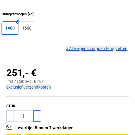
Draagvermogen
[
kg
]
1400
1600
×
Alle eigenschappen terugzetten
251,- €
Prijs /
stuk
(excl. BTW)
exclusief verzendkosten
STUK
Levertijd
:
Binnen 7 werkdagen