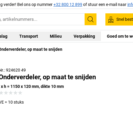
ag verder! Bel ons op nummer
+32 800 12 899
of stuur een e-mail naar
in
Snel best
Zoeken
slag
Transport
Milieu
Verpakking
Goed om te w
Onderverdeler, op maat te snijden
Nr.: 924620 49
Onderverdeler, op maat te snijden
l x h = 1150 x 120 mm, dikte 10 mm
VE = 10 stuks