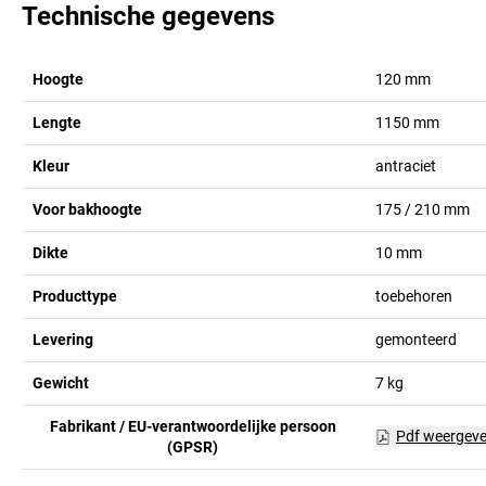
Technische gegevens
Hoogte
120
mm
Lengte
1150
mm
Kleur
antraciet
Voor bakhoogte
175 / 210
mm
Dikte
10
mm
Producttype
toebehoren
Levering
gemonteerd
Gewicht
7
kg
Fabrikant / EU-verantwoordelijke persoon
Pdf weergev
(GPSR)