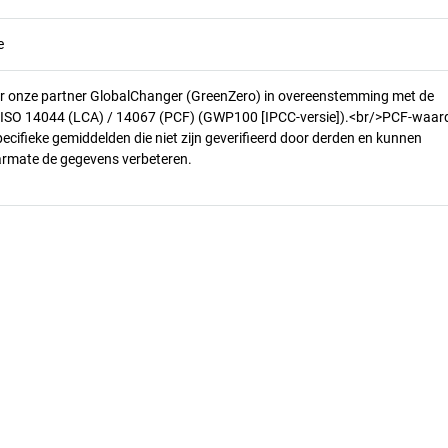
e
r onze partner GlobalChanger (GreenZero) in overeenstemming met de
n ISO 14044 (LCA) / 14067 (PCF) (GWP100 [IPCC-versie]).<br/>PCF-waar
pecifieke gemiddelden die niet zijn geverifieerd door derden en kunnen
armate de gegevens verbeteren.