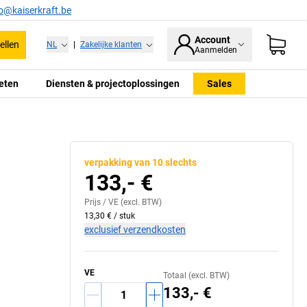
fo@kaiserkraft.be
Account
ellen
NL
|
Zakelijke klanten
Aanmelden
eten
Diensten & projectoplossingen
Sales
verpakking van 10 slechts
133,- €
Prijs /
VE
(excl. BTW)
13,30 €
/
stuk
exclusief verzendkosten
VE
Totaal (excl. BTW)
133,- €