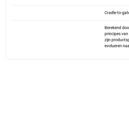
Cradle-to-gat
Berekend doo
principes va
zijn products
evolueren na