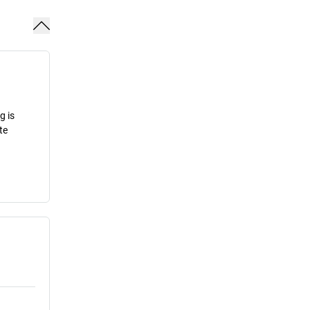
g is
te