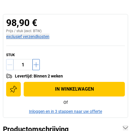
98,90 €
Prijs /
stuk
(excl. BTW)
exclusief verzendkosten
STUK
Levertijd
:
Binnen 2 weken
IN WINKELWAGEN
Of
Inloggen en in 3 stappen naar uw offerte
Productomschrijving