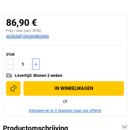
86,90 €
Prijs /
stuk
(excl. BTW)
exclusief verzendkosten
STUK
Levertijd
:
Binnen 2 weken
IN WINKELWAGEN
Of
Inloggen en in 3 stappen naar uw offerte
Productomschrijving