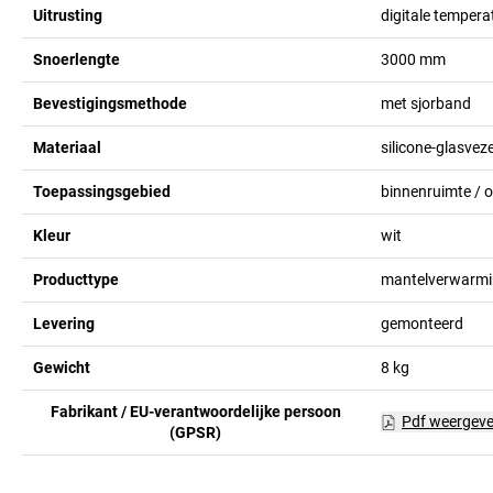
Uitrusting
digitale tempera
Snoerlengte
3000
mm
Bevestigingsmethode
met sjorband
Materiaal
silicone-glasveze
Toepassingsgebied
binnenruimte / 
Kleur
wit
Producttype
mantelverwarm
Levering
gemonteerd
Gewicht
8
kg
Fabrikant / EU-verantwoordelijke persoon
Pdf weergev
(GPSR)