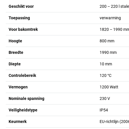
Geschikt voor
200 – 220 l stal
Toepassing
verwarming
Voor bakomtrek
1820 – 1990
m
Hoogte
800
mm
Breedte
1990
mm
Diepte
10
mm
Controlebereik
120
°C
Vermogen
1200
Watt
Nominale spanning
230
V
Veiligheidstype
IP54
Keurmerk
EU-richtlijn (2