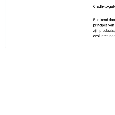
Cradle-to-gat
Berekend doo
principes va
zijn products
evolueren na