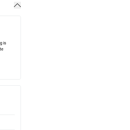
g is
te