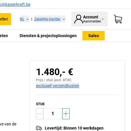
fo@kaiserkraft.be
Account
ellen
NL
|
Zakelijke klanten
Aanmelden
eten
Diensten & projectoplossingen
Sales
Verwarmingsma
1.480,- €
Prijs /
stuk
(excl. BTW)
exclusief verzendkosten
STUK
ve van de
Levertijd
:
Binnen 10 werkdagen