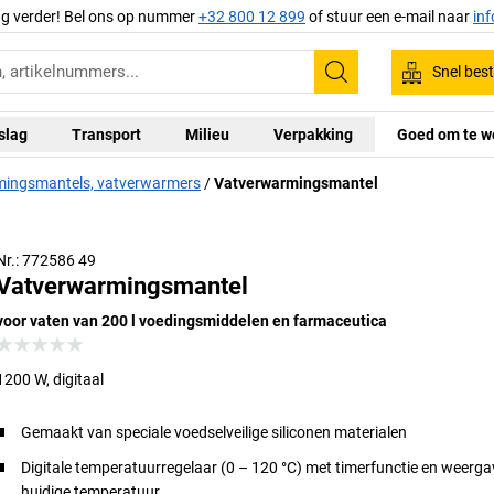
ag verder! Bel ons op nummer
+32 800 12 899
of stuur een e-mail naar
in
Snel best
Zoeken
slag
Transport
Milieu
Verpakking
Goed om te w
ingsmantels, vatverwarmers
Vatverwarmingsmantel
Nr.: 772586 49
Vatverwarmingsmantel
voor vaten van 200 l voedingsmiddelen en farmaceutica
1200 W, digitaal
Gemaakt van speciale voedselveilige siliconen materialen
Digitale temperatuurregelaar (0 – 120 °C) met timerfunctie en weerga
huidige temperatuur