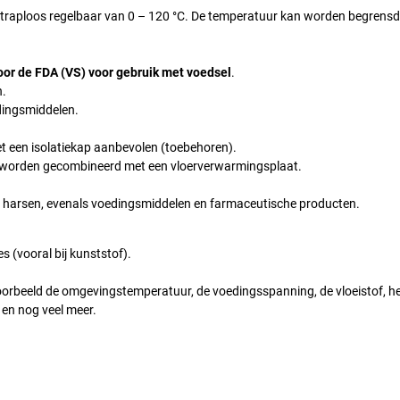
, traploos regelbaar van 0 – 120 °C. De temperatuur kan worden begrensd
or de FDA (VS) voor gebruik met voedsel
.
n.
dingsmiddelen.
t een isolatiekap aanbevolen (toebehoren).
 worden gecombineerd met een vloerverwarmingsplaat.
en harsen, evenals voedingsmiddelen en farmaceutische producten.
 (vooral bij kunststof).
jvoorbeeld de omgevingstemperatuur, de voedingsspanning, de vloeistof, h
 en nog veel meer.