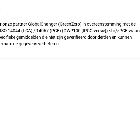
e
r onze partner GlobalChanger (GreenZero) in overeenstemming met de
n ISO 14044 (LCA) / 14067 (PCF) (GWP100 [IPCC-versie]).<br/>PCF-waar
pecifieke gemiddelden die niet zijn geverifieerd door derden en kunnen
armate de gegevens verbeteren.