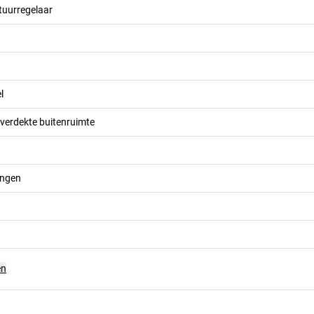
tuurregelaar
l
overdekte buitenruimte
ingen
en