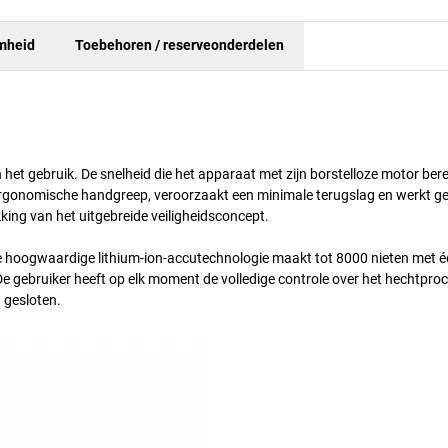
mheid
Toebehoren / reserveonderdelen
et gebruik. De snelheid die het apparaat met zijn borstelloze motor bere
en ergonomische handgreep, veroorzaakt een minimale terugslag en werkt g
kking van het uitgebreide veiligheidsconcept.
de hoogwaardige lithium-ion-accutechnologie maakt tot 8000 nieten met één
. De gebruiker heeft op elk moment de volledige controle over het hechtpro
 gesloten.