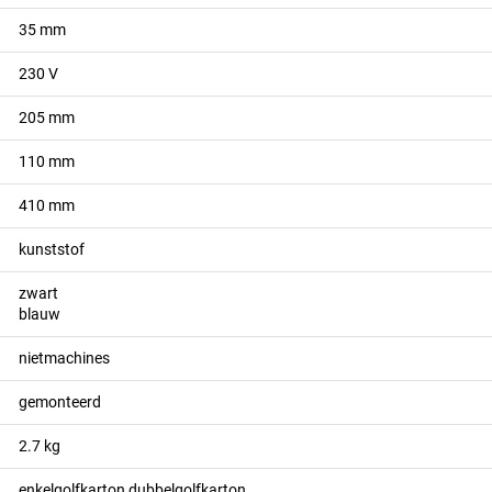
35
mm
230
V
205
mm
110
mm
410
mm
kunststof
zwart
blauw
nietmachines
gemonteerd
2.7
kg
enkelgolfkarton dubbelgolfkarton