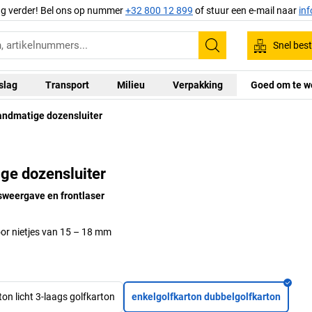
ag verder! Bel ons op nummer
+32 800 12 899
of stuur een e-mail naar
in
Snel best
Zoeken
slag
Transport
Milieu
Verpakking
Goed om te w
ndmatige dozensluiter
ge dozensluiter
sweergave en frontlaser
or nietjes van 15 – 18 mm
on licht 3-laags golfkarton
enkelgolfkarton dubbelgolfkarton