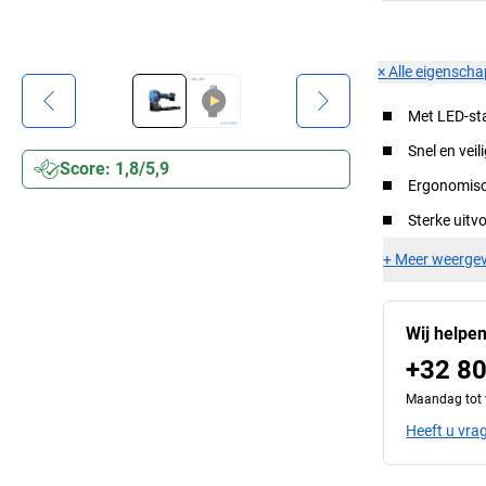
×
Alle eigensch
Met LED-st
Snel en vei
Score: 1,8/5,9
Ergonomisch
Sterke uitv
+
Meer weerge
Wij helpe
+32 80
Maandag tot v
Heeft u vra