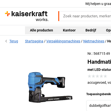
Wij helpen u gra
Alle producten
Kantoor
Bedrijf
Op
Terug
Startpagina
Verpakkingsmachines
Nietmachines
Ha
Nr.: 568715 49
Handmati
met LED-statu
accugevoed, vo
Toepassingsbereik
dubbelgolfkart