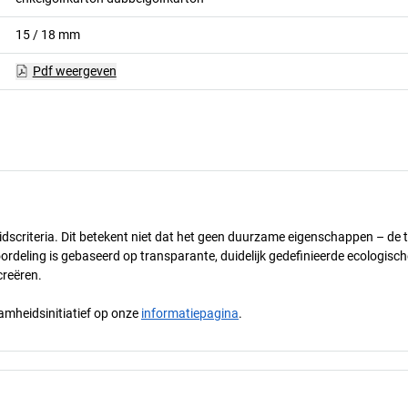
15 / 18
mm
Pdf weergeven
scriteria. Dit betekent niet dat het geen duurzame eigenschappen – de t
ling is gebaseerd op transparante, duidelijk gedefinieerde ecologische,
creëren.
mheidsinitiatief op onze
informatiepagina
.