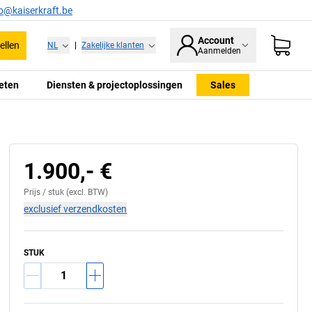
fo@kaiserkraft.be
Account
ellen
NL
|
Zakelijke klanten
Aanmelden
eten
Diensten & projectoplossingen
Sales
1.900,- €
Prijs /
stuk
(excl. BTW)
exclusief verzendkosten
STUK