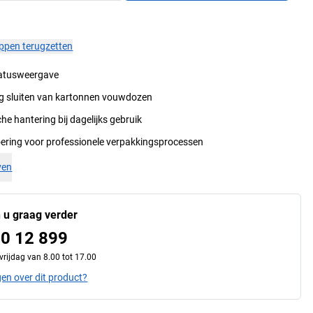
appen terugzetten
atusweergave
lig sluiten van kartonnen vouwdozen
e hantering bij dagelijks gebruik
oering voor professionele verpakkingsprocessen
ven
n u graag verder
0 12 899
rijdag van 8.00 tot 17.00
gen over dit product?