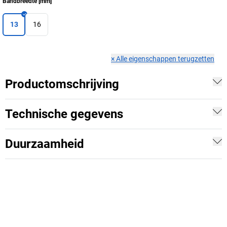
Bandbreedte
[
mm
]
13
16
×
Alle eigenschappen terugzetten
Productomschrijving
Technische gegevens
Duurzaamheid