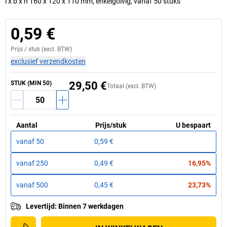
l x b x h 160 x 120 x 110 mm, enkelgolvig, vanaf 50 stuks
0,59 €
Prijs /
stuk
(excl. BTW)
exclusief verzendkosten
STUK
(MIN
50
)
29,50 €
Totaal (excl. BTW)
Aantal
Prijs
/
stuk
U bespaart
vanaf
50
0,59 €
vanaf
250
0,49 €
16,95%
vanaf
500
0,45 €
23,73%
Levertijd
:
Binnen 7 werkdagen