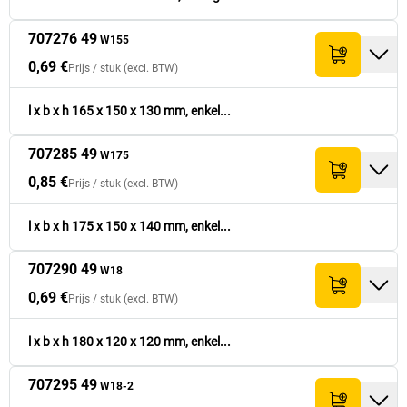
707276 49
W155
0,69 €
707372 49
185
x
125
x
85
1,2
enke
34,50 €
W69
0,69 €
Prijs /
stuk
(excl. BTW)
0,85 €
707368 49
190
x
100
x
140
1,2
enke
42,50 €
W63
l x b x h 165 x 150 x 130 mm, enkel...
707285 49
0,99 €
707255 49
190
x
190
x
120
1,2
enke
49,50 €
W130
W175
0,85 €
Prijs /
stuk
(excl. BTW)
1,29 €
707356 49
190
x
190
x
240
1,2
enke
38,70 €
W61
l x b x h 175 x 150 x 140 mm, enkel...
707290 49
W18
0,69 €
Prijs /
stuk
(excl. BTW)
l x b x h 180 x 120 x 120 mm, enkel...
707295 49
W18-2