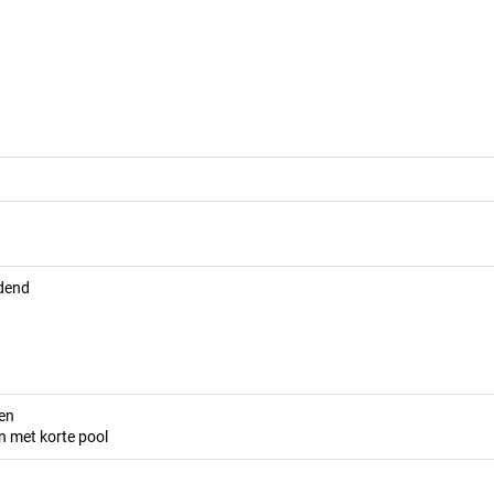
idend
ren
en met korte pool