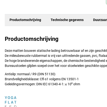
Productomschrijving
Technische gegevens
Duurzaa
Productomschrijving
Deze matten bouwen statische lading betrouwbaar af en zijn geschik
De milieubewuste rubbermat is vrij van uittredende gassen, pvc, ftal
De hoge brandwerende eigenschappen, de chemische bestendigheid en h
Bureaustoelen glijden soepel over het voor stoelwielen geschikte oppe
Antislip: normaal / R9 (DIN 51130)
Brandveiligheidsklasse: Cfl-s1 volgens EN 13501-1
Geleidingsvermogen: DIN IEC 61340-4-1: ≤ 10⁶ ohm