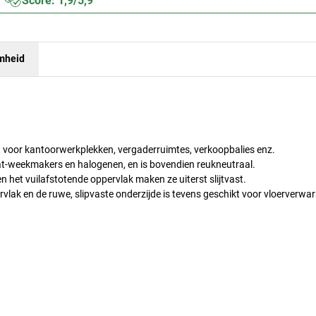
Score: 1,9/5,9
mheid
t voor kantoorwerkplekken, vergaderruimtes, verkoopbalies enz.
aat-weekmakers en halogenen, en is bovendien reukneutraal.
et vuilafstotende oppervlak maken ze uiterst slijtvast.
rvlak en de ruwe, slipvaste onderzijde is tevens geschikt voor vloerverwa