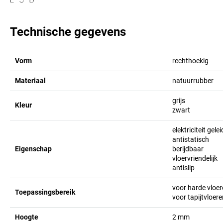
Technische gegevens
Vorm
rechthoekig
Materiaal
natuurrubber
grijs
Kleur
zwart
elektriciteit gele
antistatisch
Eigenschap
berijdbaar
vloervriendelijk
antislip
voor harde vloe
Toepassingsbereik
voor tapijtvloer
Hoogte
2
mm