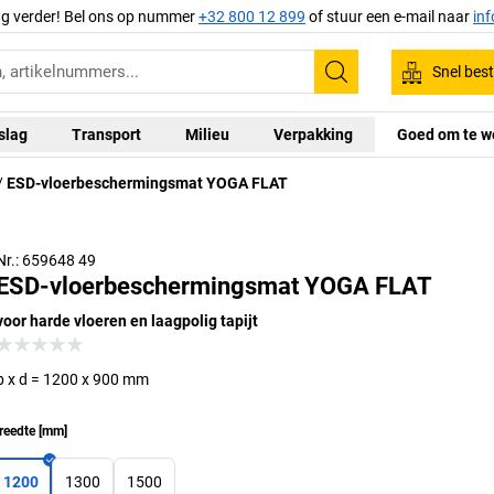
ag verder! Bel ons op nummer
+32 800 12 899
of stuur een e-mail naar
in
Snel best
Zoeken
slag
Transport
Milieu
Verpakking
Goed om te w
ESD-vloerbeschermingsmat YOGA FLAT
Nr.: 659648 49
ESD-vloerbeschermingsmat YOGA FLAT
voor harde vloeren en laagpolig tapijt
b x d = 1200 x 900 mm
reedte
[
mm
]
1200
1300
1500