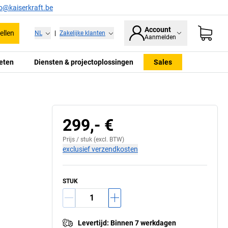
fo@kaiserkraft.be
Account
ellen
NL
|
Zakelijke klanten
Aanmelden
eten
Diensten & projectoplossingen
Sales
299,- €
Prijs /
stuk
(excl. BTW)
exclusief verzendkosten
STUK
Levertijd
:
Binnen 7 werkdagen