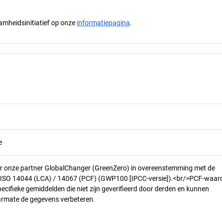
mheidsinitiatief op onze
informatiepagina
.
e
r onze partner GlobalChanger (GreenZero) in overeenstemming met de
n ISO 14044 (LCA) / 14067 (PCF) (GWP100 [IPCC-versie]).<br/>PCF-waar
pecifieke gemiddelden die niet zijn geverifieerd door derden en kunnen
armate de gegevens verbeteren.