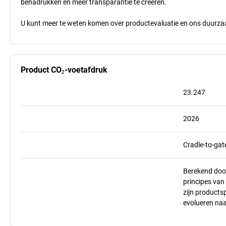
benadrukken en meer transparantie te creëren.
U kunt meer te weten komen over productevaluatie en ons duurzaa
Product CO₂-voetafdruk
23.247
2026
Cradle-to-gat
Berekend doo
principes va
zijn products
evolueren na