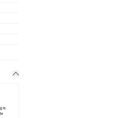
g is
te