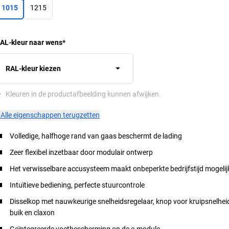
1015
1215
AL-kleur naar wens
*
RAL-kleur kiezen
*
Kleuren in de productafbeelding kunnen afwijken.
×
Alle eigenschappen terugzetten
Volledige, halfhoge rand van gaas beschermt de lading
Zeer flexibel inzetbaar door modulair ontwerp
Het verwisselbare accusysteem maakt onbeperkte bedrijfstijd mogelij
Intuïtieve bediening, perfecte stuurcontrole
Disselkop met nauwkeurige snelheidsregelaar, knop voor kruipsnelhei
buik en claxon
Geïntegreerde voetbescherming op de e-module