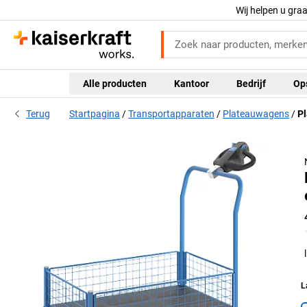
Wij helpen u gra
Alle producten
Kantoor
Bedrijf
Op
Terug
Startpagina
Transportapparaten
Plateauwagens
Pl
L