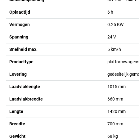
Oplaadtijd
6
h
Vermogen
0.25
KW
Spanning
24
V
Snelheid max.
5
km/h
Producttype
platformwagens 
Levering
gedeeltelijk gem
Laadvlaklengte
1015
mm
Laadvlakbreedte
660
mm
Lengte
1420
mm
Breedte
700
mm
Gewicht
68
kg