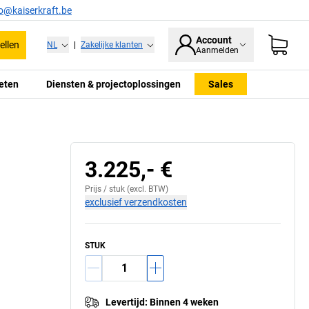
fo@kaiserkraft.be
Account
ellen
NL
|
Zakelijke klanten
Aanmelden
eten
Diensten & projectoplossingen
Sales
3.225,- €
Prijs /
stuk
(excl. BTW)
exclusief verzendkosten
STUK
Levertijd
:
Binnen 4 weken