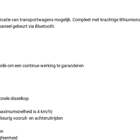
icatie van transportwagens mogelijk. Compleet met krachtige lithiumion
paneel gebeurt via Bluetooth.
olle om een continue werking te garanderen
onele disselkop
maximumsnelheid is 4 km/h)
eurig vooruit- en achteruitrijden
en
jfeenheid