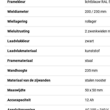
Framekleur
lichtblauw RAL 
Wieldiameter
200 / 230
mm
Wiellagering
rollager
Wieluitrusting
2 zwenkwielen me
Laadvlakkleur
zwart
Laadvlakmateriaal
kunststof
Framemateriaal
staal
Wandhoogte
235
mm
Materiaal van de zijwanden
stalen rooster
Maaswijdte
50 x 50
mm
Accucapaciteit
12
Ah
Aansluitspanning
AC 100 – 240 V