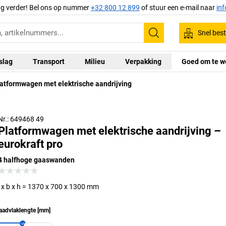
ag verder! Bel ons op nummer
+32 800 12 899
of stuur een e-mail naar
in
Snel best
Zoeken
slag
Transport
Milieu
Verpakking
Goed om te w
atformwagen met elektrische aandrijving
Nr.: 649468 49
Platformwagen met elektrische aandrijving –
eurokraft pro
4 halfhoge gaaswanden
l x b x h = 1370 x 700 x 1300 mm
aadvlaklengte
[
mm
]