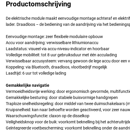
Productomschrijving
De elektrische module maakt eenvoudige montage achteraf en elektrif
lader. Draadloos – de bediening van de aandrijving via het bedienings
Eenvoudige montage: zeer flexibele modulaire opbouw
Accu voor aandrijving: verwisselbare lithiumionaccu
Laadstatus: visueel via accu-niveau-indicator en hoorbaar
Volledige mobiliteit: tot 8 uur gebruiksduur met één acculading
Verwisselbaar accusysteem: vervang gewoon de lege accu door een v
Koppeling: via Bluetooth, draadloos, vlootbedrijf mogelijk
Laadtijd: 6 uur tot volledige lading
Gemakkelijke navigatie
Vermoeidheidsvrije werking: door ergonomisch gevormde, multifuncti
Gemakkelijke besturing: door stabiele buisvormige handgrepen
Traploze snelheidsregeling: door middel van twee duimschakelaars (
Kruipsnelheid: kan naar behoefte worden geactiveerd, voor zeer nauwk
Waarschuwingsfunctie: claxon op de disselkop
Veiligheidsknop voor de buik: voorkomt beknelling bij het achteruitrijd
Geïntegreerde voetbescherming: voorkomt beknelling onder de aandri