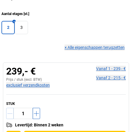
Aantal etages
[
st.
]
2
3
×
Alle eigenschappen terugzetten
239,- €
Vanaf
1
-
239,- €
Vanaf
2
-
215,- €
Prijs /
stuk
(excl. BTW)
exclusief verzendkosten
STUK
Levertijd
:
Binnen 2 weken