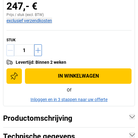
247,- €
Prijs /
stuk
(excl. BTW)
exclusief verzendkosten
STUK
Levertijd
:
Binnen 2 weken
IN WINKELWAGEN
Of
Inloggen en in 3 stappen naar uw offerte
Productomschrijving
Technische gegevens