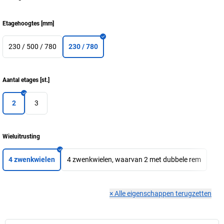
Etagehoogtes
[
mm
]
230 / 500 / 780
230 / 780
Aantal etages
[
st.
]
2
3
Wieluitrusting
4 zwenkwielen
4 zwenkwielen, waarvan 2 met dubbele rem
×
Alle eigenschappen terugzetten