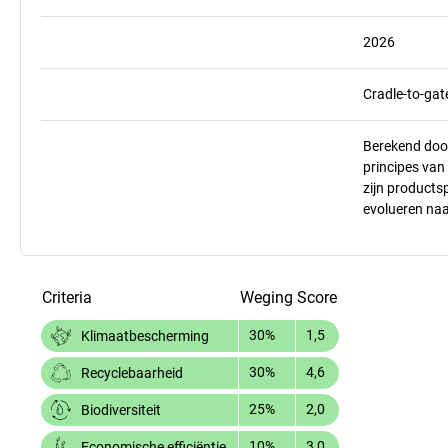
2026
Cradle-to-gat
Berekend doo
principes va
zijn products
evolueren na
Criteria
Weging
Score
30%
1,5
Klimaatbescherming
30%
4,6
Recyclebaarheid
25%
2,0
Biodiversiteit
10%
3,0
Economische efficiëntie