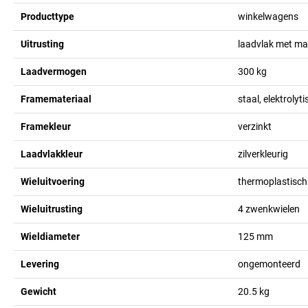
Producttype
winkelwagens
Uitrusting
laadvlak met m
Laadvermogen
300
kg
Framemateriaal
staal, elektrolyt
Framekleur
verzinkt
Laadvlakkleur
zilverkleurig
Wieluitvoering
thermoplastisch
Wieluitrusting
4 zwenkwielen
Wieldiameter
125
mm
Levering
ongemonteerd
Gewicht
20.5
kg