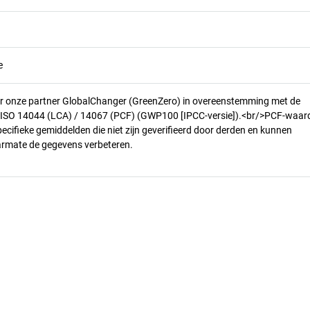
e
r onze partner GlobalChanger (GreenZero) in overeenstemming met de
n ISO 14044 (LCA) / 14067 (PCF) (GWP100 [IPCC-versie]).<br/>PCF-waar
pecifieke gemiddelden die niet zijn geverifieerd door derden en kunnen
armate de gegevens verbeteren.