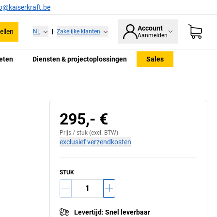
fo@kaiserkraft.be
Account
ellen
NL
|
Zakelijke klanten
Aanmelden
eten
Diensten & projectoplossingen
Sales
295,- €
Prijs /
stuk
(excl. BTW)
exclusief verzendkosten
STUK
Levertijd
:
Snel leverbaar