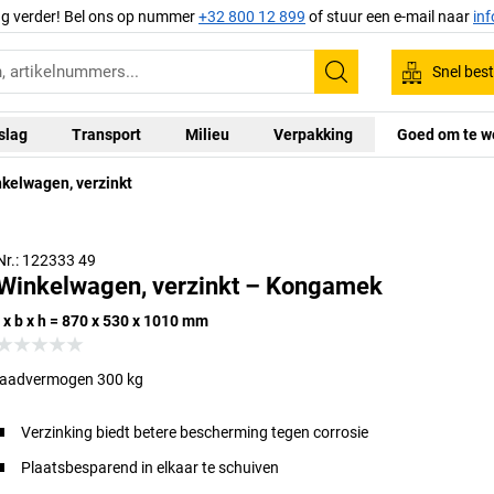
ag verder! Bel ons op nummer
+32 800 12 899
of stuur een e-mail naar
in
Snel best
Zoeken
slag
Transport
Milieu
Verpakking
Goed om te w
kelwagen, verzinkt
Nr.: 122333 49
Winkelwagen, verzinkt – Kongamek
l x b x h = 870 x 530 x 1010 mm
laadvermogen 300 kg
Verzinking biedt betere bescherming tegen corrosie
Plaatsbesparend in elkaar te schuiven