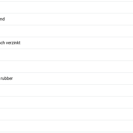
and
isch verzinkt
 rubber