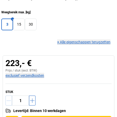
Weegbereik max.
[
kg
]
3
15
30
×
Alle eigenschappen terugzetten
223,- €
Prijs /
stuk
(excl. BTW)
exclusief verzendkosten
STUK
Levertijd
:
Binnen 10 werkdagen