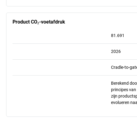
Product CO₂-voetafdruk
81.691
2026
Cradle-to-gat
Berekend doo
principes va
zijn products
evolueren na