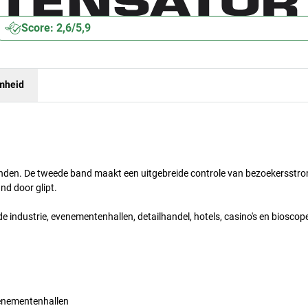
Score: 2,6/5,9
mheid
banden. De tweede band maakt een uitgebreide controle van bezoekersstr
d door glipt.
e industrie, evenementenhallen, detailhandel, hotels, casino's en bioscop
enementenhallen