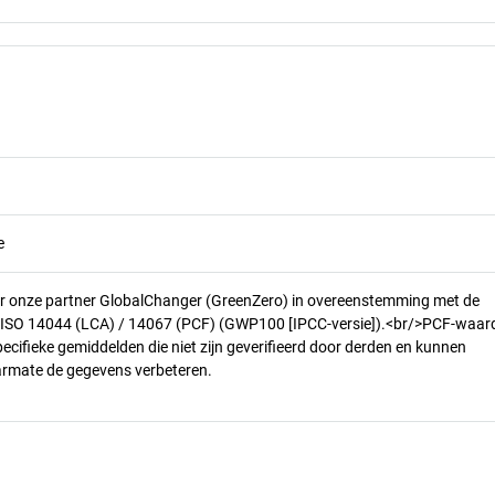
e
r onze partner GlobalChanger (GreenZero) in overeenstemming met de
n ISO 14044 (LCA) / 14067 (PCF) (GWP100 [IPCC-versie]).<br/>PCF-waar
pecifieke gemiddelden die niet zijn geverifieerd door derden en kunnen
armate de gegevens verbeteren.