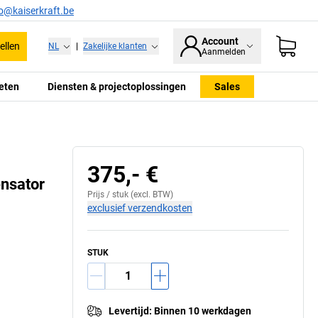
fo@kaiserkraft.be
Account
ellen
NL
|
Zakelijke klanten
Aanmelden
eten
Diensten & projectoplossingen
Sales
375,- €
ensator
Prijs /
stuk
(excl. BTW)
exclusief verzendkosten
STUK
Levertijd
:
Binnen 10 werkdagen