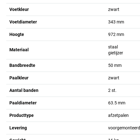
Voetkleur
zwart
Voetdiameter
343
mm
Hoogte
972
mm
staal
Materiaal
gietijzer
Bandbreedte
50
mm
Paalkleur
zwart
Aantal banden
2
st.
Paaldiameter
63.5
mm
Producttype
afzetpalen
Levering
voorgemonteerd,