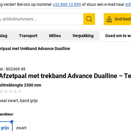
ag verder! Bel ons op nummer
+32 800 12 899
of stuur een e-mail naar
in
Snel best
Zoeken
slag
Transport
Milieu
Verpakking
Goed om te w
etpaal met trekband Advance Dualline
Nr.: 802469 49
Afzetpaal met trekband Advance Dualline – T
uittreklengte 2300 mm
paal zwart, band grijs
andkleur
grijs
zwart