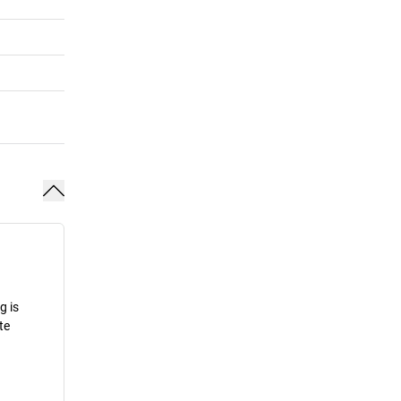
g is
te