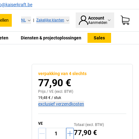
fo@kaiserkraft.be
Account
ellen
NL
|
Zakelijke klanten
Aanmelden
eten
Diensten & projectoplossingen
Sales
verpakking van 4 slechts
77,90 €
Prijs /
VE
(excl. BTW)
19,48 €
/
stuk
exclusief verzendkosten
VE
Totaal (excl. BTW)
77,90 €