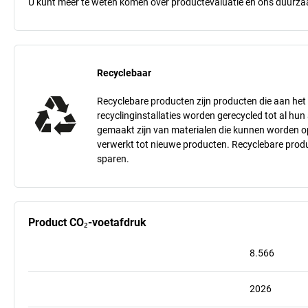
U kunt meer te weten komen over productevaluatie en ons duurzaa
Recyclebaar
Recyclebare producten zijn producten die aan he
recyclinginstallaties worden gerecycled tot al hu
gemaakt zijn van materialen die kunnen worden 
verwerkt tot nieuwe producten. Recyclebare produ
sparen.
Product CO₂-voetafdruk
8.566
2026