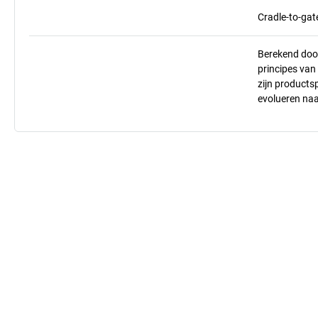
Cradle-to-gat
Berekend doo
principes va
zijn products
evolueren na