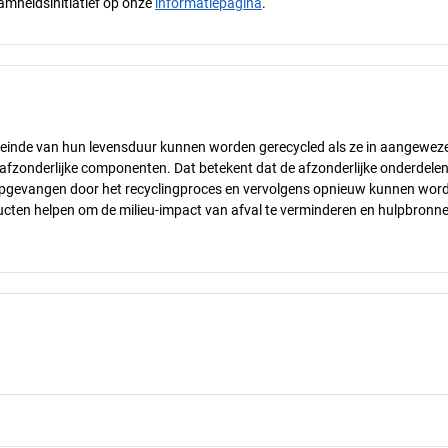
mheidsinitiatief op onze
informatiepagina
.
t einde van hun levensduur kunnen worden gerecycled als ze in aangewez
n afzonderlijke componenten. Dat betekent dat de afzonderlijke onderdele
opgevangen door het recyclingproces en vervolgens opnieuw kunnen wor
cten helpen om de milieu-impact van afval te verminderen en hulpbronne