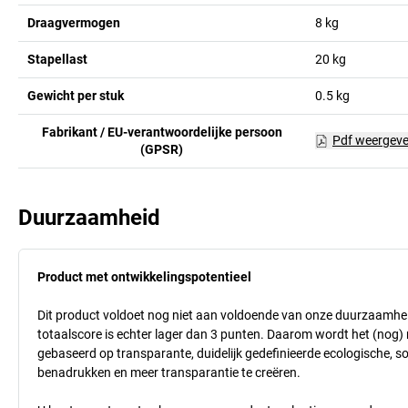
Draagvermogen
8
kg
Stapellast
20
kg
Gewicht per stuk
0.5
kg
Fabrikant / EU-verantwoordelijke persoon
Pdf weergev
(GPSR)
Duurzaamheid
Product met ontwikkelingspotentieel
Dit product voldoet nog niet aan voldoende van onze duurzaamhei
totaalscore is echter lager dan 3 punten. Daarom wordt het (nog
gebaseerd op transparante, duidelijk gedefinieerde ecologische, so
benadrukken en meer transparantie te creëren.