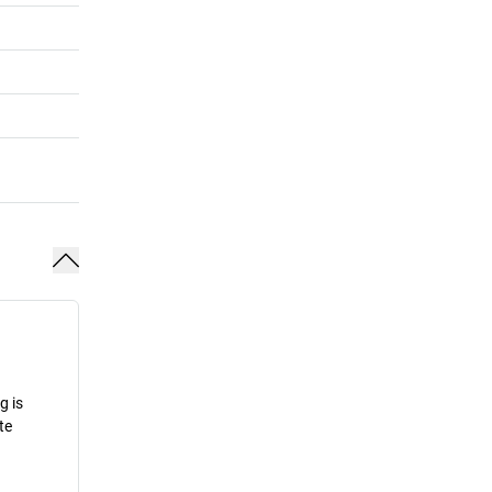
g is
te