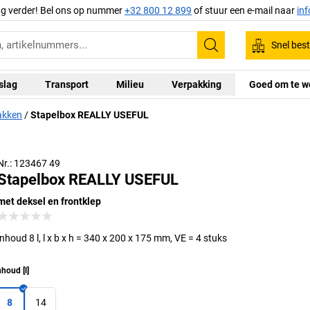
ag verder! Bel ons op nummer
+32 800 12 899
of stuur een e-mail naar
in
Snel best
Zoeken
slag
Transport
Milieu
Verpakking
Goed om te w
akken
Stapelbox REALLY USEFUL
Nr.: 123467 49
Stapelbox REALLY USEFUL
met deksel en frontklep
inhoud 8 l, l x b x h = 340 x 200 x 175 mm, VE = 4 stuks
nhoud
[
l
]
8
14