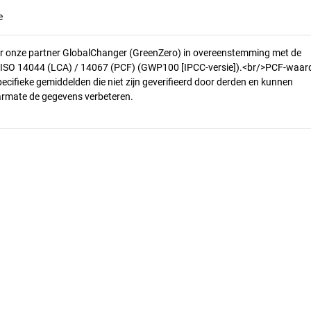
e
r onze partner GlobalChanger (GreenZero) in overeenstemming met de
n ISO 14044 (LCA) / 14067 (PCF) (GWP100 [IPCC-versie]).<br/>PCF-waar
pecifieke gemiddelden die niet zijn geverifieerd door derden en kunnen
armate de gegevens verbeteren.