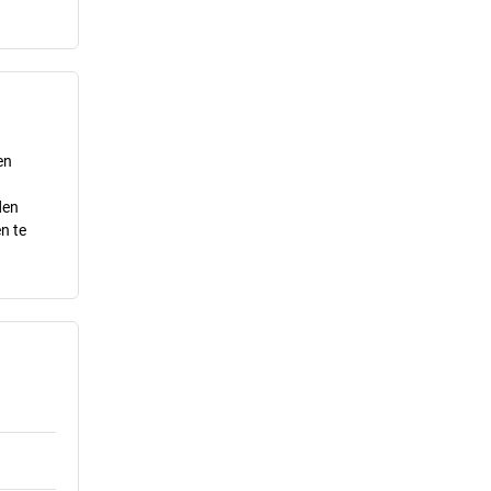
en
n
den
n te