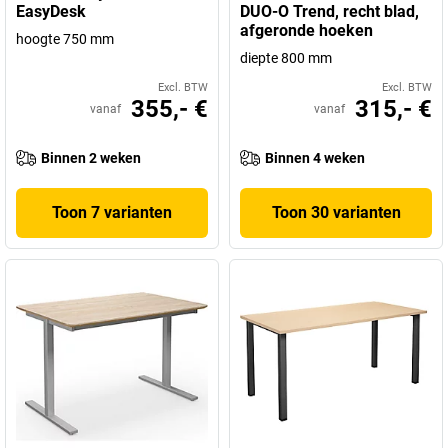
EasyDesk
DUO-O Trend, recht blad,
afgeronde hoeken
hoogte 750 mm
diepte 800 mm
Excl. BTW
Excl. BTW
355,- €
315,- €
vanaf
vanaf
Binnen 2 weken
Binnen 4 weken
Toon 7 varianten
Toon 30 varianten