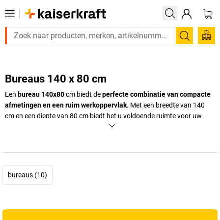
Zoeken
Bureaus 140 x 80 cm
Een
bureau 140x80
cm biedt de
perfecte combinatie van compacte
afmetingen en een ruim werkoppervlak
. Met een breedte van 140
cm en een diepte van 80 cm biedt het u voldoende ruimte voor uw
computer, documenten en accessoires, zonder te veel ruimte in te
nemen – ideaal voor kantoren met beperkte oppervlakte of goed
georganiseerde thuiswerkplekken. Een
kantoortafel 140x80
overtuigt
door zijn evenwichtige proporties, die
efficiëntie en comfort in
gelijke mate combineren
.
bureaus (10)
Bij
kaiserkraft
vindt u een ruime selectie hoogwaardige
bureaus
140x80
, die opvallen door hun robuustheid, stabiliteit en modern
design, zoals het
wit bureau 140x80
. Of het nu gaat om een klassiek