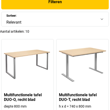
Filteren
model met vier poten, een strak C-onderstel of een minimalistisch
design – elk bureau combineert functionaliteit met een
verzorgde
uitstraling
. Het
bureau 140x80 met lades
is bijzonder populair: het
Sorteer:
biedt u extra opbergruimte en helpt u om uw werkplek perfect op orde
Relevant
te houden.
Aantal artikelen:
10
+
Meer weergeven
Multifunctionele tafel
Multifunctionele tafel
DUO-O, recht blad
DUO-T, recht blad
diepte 800 mm
h x d = 740 x 800 mm