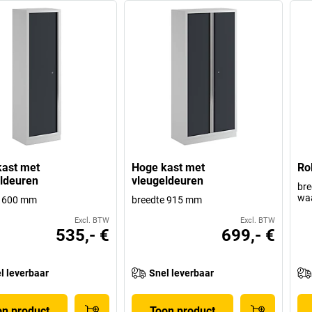
ast met
Hoge kast met
Ro
ldeuren
vleugeldeuren
bre
waa
e 600 mm
breedte 915 mm
Excl. BTW
Excl. BTW
535,- €
699,- €
l leverbaar
Snel leverbaar
on product
Toon product