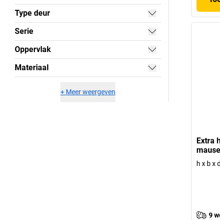
Type deur
Serie
Oppervlak
Materiaal
+
Meer weergeven
Extra 
mause
h x b x
9 w