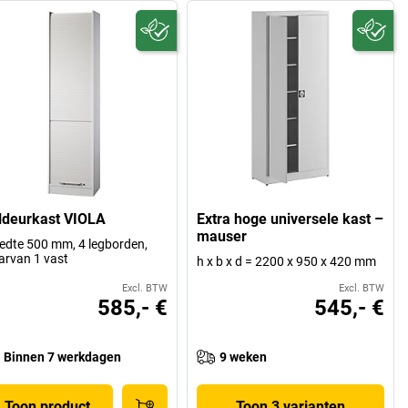
ldeurkast VIOLA
Extra hoge universele kast –
mauser
edte 500 mm, 4 legborden,
rvan 1 vast
h x b x d = 2200 x 950 x 420 mm
Excl. BTW
Excl. BTW
585,- €
545,- €
Binnen 7 werkdagen
9 weken
Toon product
Toon 3 varianten