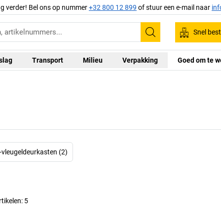
ag verder! Bel ons op nummer
+32 800 12 899
of stuur een e-mail naar
in
Snel best
Zoeken
slag
Transport
Milieu
Verpakking
Goed om te w
-vleugeldeurkasten (2)
rtikelen:
5