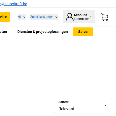
fo@kaiserkraft.be
Account
ellen
NL
|
Zakelijke klanten
Aanmelden
eten
Diensten & projectoplossingen
Sales
Sorteer:
Relevant