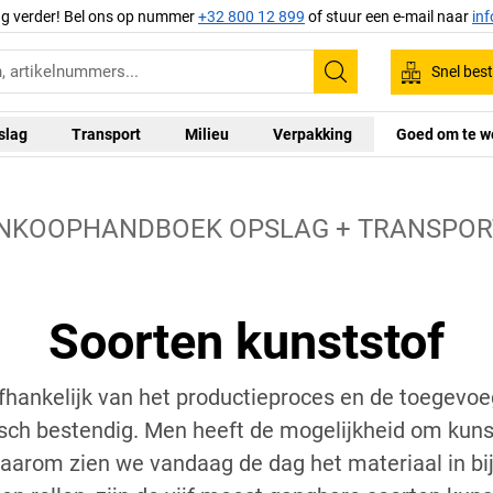
ag verder! Bel ons op nummer
+32 800 12 899
of stuur een e-mail naar
in
Snel best
Zoeken
slag
Transport
Milieu
Verpakking
Goed om te w
INKOOPHANDBOEK OPSLAG + TRANSPOR
Soorten kunststof
 afhankelijk van het productieproces en de toegevoe
ch bestendig. Men heeft de mogelijkheid om kuns
aarom zien we vandaag de dag het materiaal in bij