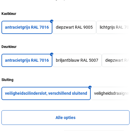
Kastkleur
antracietgrijs RAL 7016
diepzwart RAL 9005
lichtgrijs RAL 70
Deurkleur
antracietgrijs RAL 7016
briljantblauw RAL 5007
diepzwart RA
Sluiting
veiligheidscilinderslot, verschillend sluitend
veiligheidsdraaigren
Alle opties