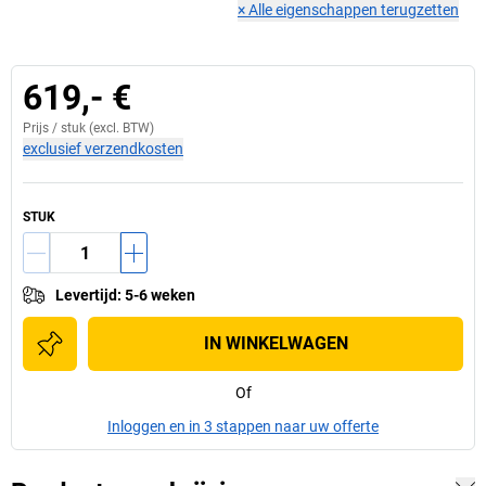
×
Alle eigenschappen terugzetten
619,- €
Prijs /
stuk
(excl. BTW)
exclusief verzendkosten
STUK
Levertijd
:
5-6 weken
IN WINKELWAGEN
Of
Inloggen en in 3 stappen naar uw offerte