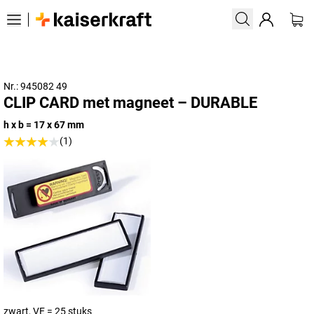
Nr.: 945082 49
CLIP CARD met magneet – DURABLE
h x b = 17 x 67 mm
(1)
zwart, VE = 25 stuks