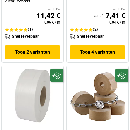
2 lengtevezels
Excl. BTW
Excl. BTW
11,42 €
7,41 €
vanaf
0,06 €
/
m
0,04 €
/
m
(1)
(2)
Snel leverbaar
Snel leverbaar
Toon 2 varianten
Toon 4 varianten