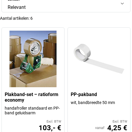
Relevant
Aantal artikelen:
6
Plakband-set – ratioform
PP-pakband
economy
wit, bandbreedte 50 mm
handafroller standaard en PP-
band geluidsarm
Excl. BTW
Excl. BTW
103,- €
4,25 €
vanaf