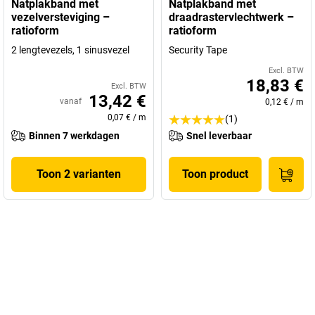
Natplakband met
Natplakband met
vezelversteviging –
draadrastervlechtwerk –
ratioform
ratioform
2 lengtevezels, 1 sinusvezel
Security Tape
Excl. BTW
18,83 €
Excl. BTW
13,42 €
vanaf
0,12 €
/
m
0,07 €
/
m
(1)
Binnen 7 werkdagen
Snel leverbaar
Toon 2 varianten
Toon product