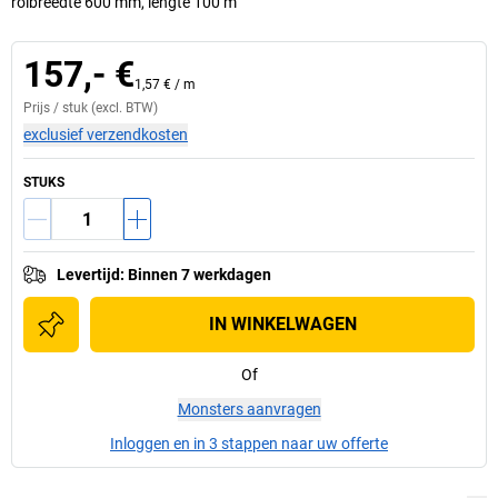
rolbreedte 600 mm, lengte 100 m
157,- €
1,57 €
/
m
Prijs /
stuk
(excl. BTW)
exclusief verzendkosten
STUKS
Levertijd
:
Binnen 7 werkdagen
IN WINKELWAGEN
Of
Monsters aanvragen
Inloggen en in 3 stappen naar uw offerte