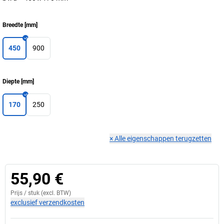
Breedte
[
mm
]
450
900
Diepte
[
mm
]
170
250
×
Alle eigenschappen terugzetten
55,90 €
Prijs /
stuk
(excl. BTW)
exclusief verzendkosten