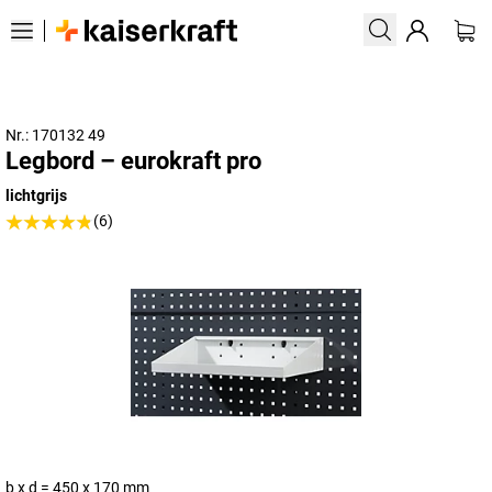
Nr.: 170132 49
Legbord – eurokraft pro
lichtgrijs
(6)
b x d = 450 x 170 mm