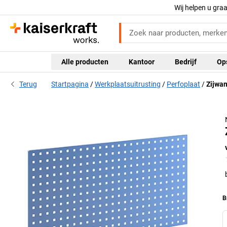
Wij helpen u gra
Alle producten
Kantoor
Bedrijf
Op
Terug
Startpagina
Werkplaatsuitrusting
Perfoplaat
Zijwan
B