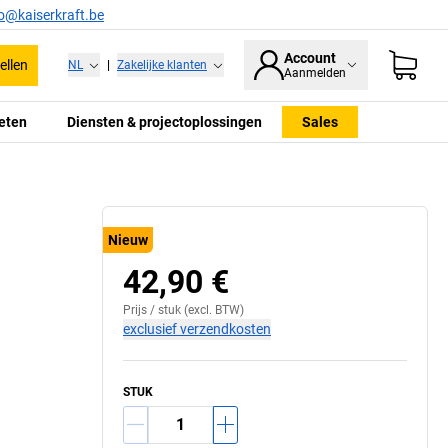
fo@kaiserkraft.be
Account
ellen
NL
|
Zakelijke klanten
Aanmelden
eten
Diensten & projectoplossingen
Sales
Toepassingsvoorbeeld
Nieuw
42,90 €
Prijs /
stuk
(excl. BTW)
exclusief verzendkosten
STUK