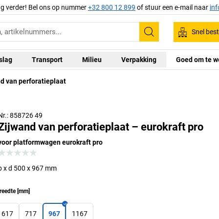
ag verder! Bel ons op nummer
+32 800 12 899
of stuur een e-mail naar
in
Snel best
Zoeken
slag
Transport
Milieu
Verpakking
Goed om te w
d van perforatieplaat
Nr.: 858726 49
Zijwand van perforatieplaat – eurokraft pro
voor platformwagen eurokraft pro
b x d 500 x 967 mm
reedte
[
mm
]
617
717
967
1167