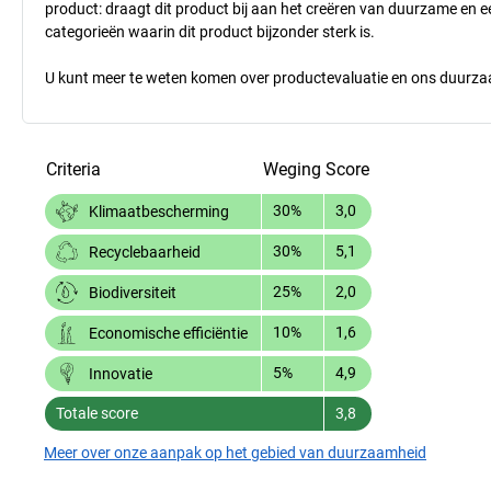
product: draagt dit product bij aan het creëren van duurzame en
categorieën waarin dit product bijzonder sterk is.
U kunt meer te weten komen over productevaluatie en ons duurzaa
Criteria
Weging
Score
30%
3,0
Klimaatbescherming
30%
5,1
Recyclebaarheid
25%
2,0
Biodiversiteit
10%
1,6
Economische efficiëntie
5%
4,9
Innovatie
Totale score
3,8
Meer over onze aanpak op het gebied van duurzaamheid