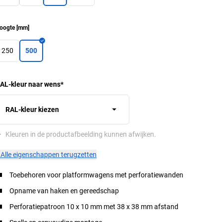
oogte
[
mm
]
250
500
AL-kleur naar wens
*
RAL-kleur kiezen
*
Kleuren in de productafbeelding kunnen afwijken.
×
Alle eigenschappen terugzetten
Toebehoren voor platformwagens met perforatiewanden
Opname van haken en gereedschap
Perforatiepatroon 10 x 10 mm met 38 x 38 mm afstand