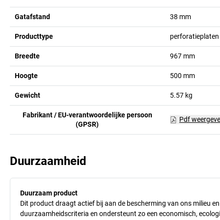
Gatafstand
38
mm
Producttype
perforatieplaten
Breedte
967
mm
Hoogte
500
mm
Gewicht
5.57
kg
Fabrikant / EU-verantwoordelijke persoon
Pdf weergev
(GPSR)
Duurzaamheid
Duurzaam product
Dit product draagt actief bij aan de bescherming van ons milieu e
duurzaamheidscriteria en ondersteunt zo een economisch, ecologisc