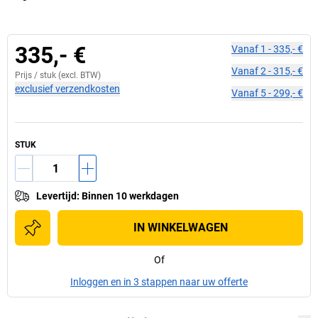
335,- €
Vanaf
1
-
335,- €
Vanaf
2
-
315,- €
Prijs /
stuk
(excl. BTW)
exclusief verzendkosten
Vanaf
5
-
299,- €
STUK
Levertijd
:
Binnen 10 werkdagen
IN WINKELWAGEN
Of
Inloggen en in 3 stappen naar uw offerte