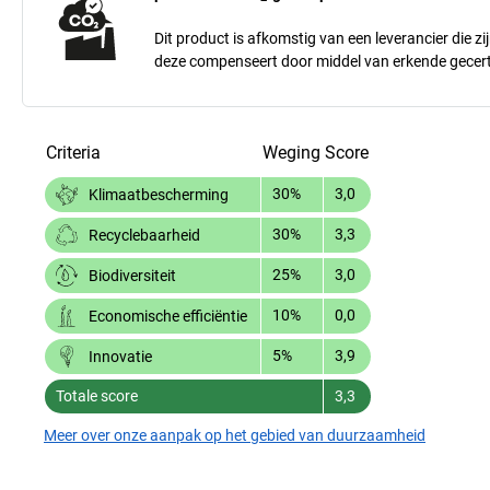
Dit product is afkomstig van een leverancier die zij
deze compenseert door middel van erkende gecert
Criteria
Weging
Score
30%
3,0
Klimaatbescherming
30%
3,3
Recyclebaarheid
25%
3,0
Biodiversiteit
10%
0,0
Economische efficiëntie
5%
3,9
Innovatie
Totale score
3,3
Meer over onze aanpak op het gebied van duurzaamheid