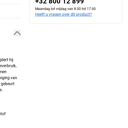
+32 800 12 899
Maandag tot vrijdag van 8.00 tot 17.00
Heeft u vragen over dit product?
dert hij
everbruik,
smen
niging van
g gebeurt
s.
stof