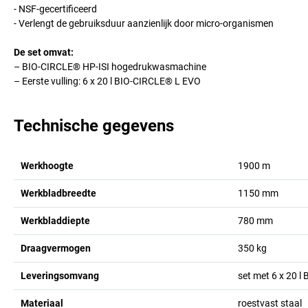
- NSF-gecertificeerd
- Verlengt de gebruiksduur aanzienlijk door micro-organismen
De set omvat:
– BIO-CIRCLE® HP-ISI hogedrukwasmachine
– Eerste vulling: 6 x 20 l BIO-CIRCLE® L EVO
Technische gegevens
Werkhoogte
1900
m
Werkbladbreedte
1150
mm
Werkbladdiepte
780
mm
Draagvermogen
350
kg
Leveringsomvang
set met 6 x 20 l
Materiaal
roestvast staal