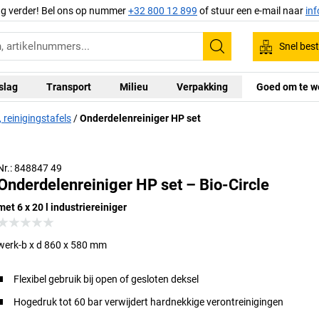
ag verder! Bel ons op nummer
+32 800 12 899
of stuur een e-mail naar
in
Snel best
Zoeken
slag
Transport
Milieu
Verpakking
Goed om te w
 reinigingstafels
Onderdelenreiniger HP set
Nr.: 848847 49
Onderdelenreiniger HP set – Bio-Circle
met 6 x 20 l industriereiniger
werk-b x d 860 x 580 mm
Flexibel gebruik bij open of gesloten deksel
Hogedruk tot 60 bar verwijdert hardnekkige verontreinigingen