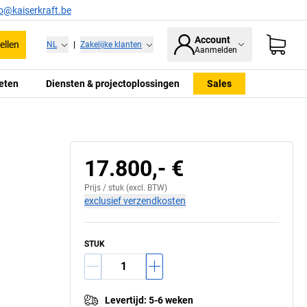
fo@kaiserkraft.be
Account
ellen
NL
|
Zakelijke klanten
Aanmelden
eten
Diensten & projectoplossingen
Sales
17.800,- €
Prijs /
stuk
(excl. BTW)
exclusief verzendkosten
STUK
Levertijd
:
5-6 weken