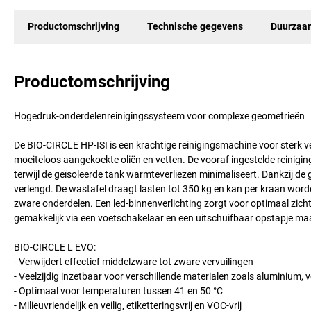
Productomschrijving
Technische gegevens
Duurzaa
Productomschrijving
Hogedruk-onderdelenreinigingssysteem voor complexe geometrieën
De BIO-CIRCLE HP-ISI is een krachtige reinigingsmachine voor sterk v
moeiteloos aangekoekte oliën en vetten. De vooraf ingestelde reiniging
terwijl de geïsoleerde tank warmteverliezen minimaliseert. Dankzij d
verlengd. De wastafel draagt lasten tot 350 kg en kan per kraan word
zware onderdelen. Een led-binnenverlichting zorgt voor optimaal zicht,
gemakkelijk via een voetschakelaar en een uitschuifbaar opstapje maa
BIO-CIRCLE L EVO:
- Verwijdert effectief middelzware tot zware vervuilingen
- Veelzijdig inzetbaar voor verschillende materialen zoals aluminium, 
- Optimaal voor temperaturen tussen 41 en 50 °C
- Milieuvriendelijk en veilig, etiketteringsvrij en VOC-vrij