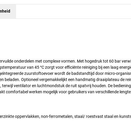
mheid
ervuilde onderdelen met complexe vormen. Met hogedruk tot 60 bar verwij
stemperatuur van 45 °C zorgt voor efficiënte reiniging bij een laag energi
e geïntegreerde zuurstoftoevoer wordt de badstandtijd door micro-organi
en beladen. Optioneel vergemakkelijkt een handmatig draaiplateau de rei
 terwijl ventilator en luchtmondstuk de ruit spatvrij houden. De bedienin
kt comfortabel werken mogelijk voor gebruikers van verschillende lengte
verzinkte oppervlakken, non-ferrometalen, staal/ roestvast staal en kunst