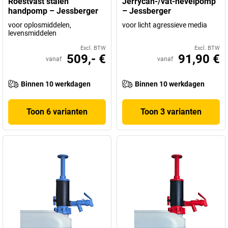
Roestvast stalen
Jerrycan-/vat-hevelpomp
handpomp – Jessberger
– Jessberger
voor oplosmiddelen,
voor licht agressieve media
levensmiddelen
Excl. BTW
Excl. BTW
509,- €
91,90 €
vanaf
vanaf
Binnen 10 werkdagen
Binnen 10 werkdagen
Toon 6 varianten
Toon 3 varianten