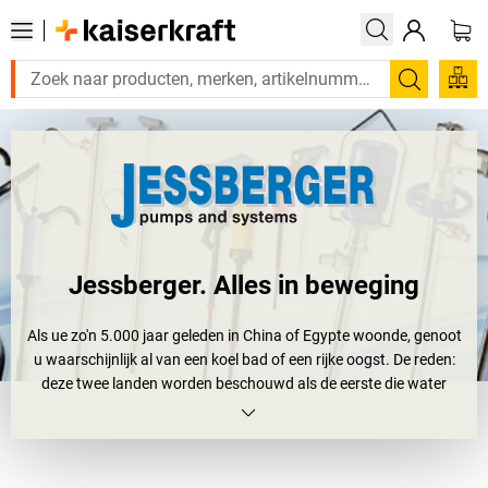
Zoeken
Jessberger. Alles in beweging
Als ue zo'n 5.000 jaar geleden in China of Egypte woonde, genoot
u waarschijnlijk al van een koel bad of een rijke oogst. De reden:
deze twee landen worden beschouwd als de eerste die water
hebben geschept en gepompt met schepraderen.
Tegenwoordig worden robuuste, krachtige en hoogwaardige
pompen gebruikt om een grote verscheidenheid aan vloeistoffen