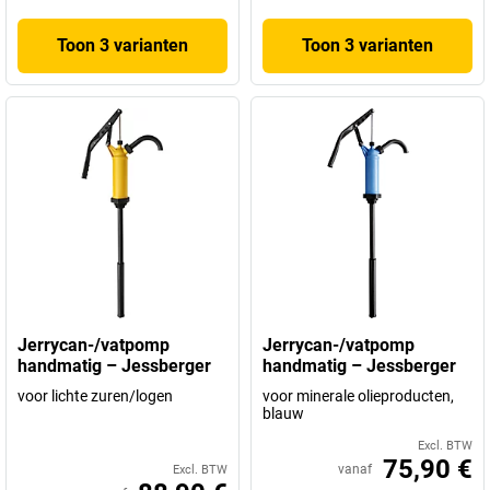
Toon 3 varianten
Toon 3 varianten
Jerrycan-/vatpomp
Jerrycan-/vatpomp
handmatig – Jessberger
handmatig – Jessberger
voor lichte zuren/logen
voor minerale olieproducten,
blauw
Excl. BTW
75,90 €
vanaf
Excl. BTW