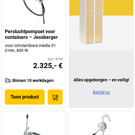
Persluchtpompset voor
containers – Jessberger
voor ontvlambare media 91
l/min, 400 W
Excl. BTW
2.325,- €
Alles opgeborgen – en veilig!
Binnen 10 werkdagen
Bestel nu
Toon product