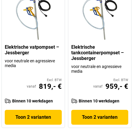
Elektrische vatpompset –
Elektrische
Jessberger
tankcontainerpompset –
Jessberger
voor neutrale en agressieve
media
voor neutrale en agressieve
media
Excl. BTW
Excl. BTW
819,- €
959,- €
vanaf
vanaf
Binnen 10 werkdagen
Binnen 10 werkdagen
Toon 2 varianten
Toon 2 varianten