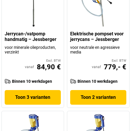
Jerrycan-/vatpomp
Elektrische pompset voor
handmatig – Jessberger
jerrycans – Jessberger
voor minerale olieproducten,
voor neutrale en agressieve
verzinkt
media
Excl. BTW
Excl. BTW
84,90 €
779,- €
vanaf
vanaf
Binnen 10 werkdagen
Binnen 10 werkdagen
Toon 3 varianten
Toon 2 varianten