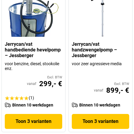
Jerrycan/vat
Jerrycan/vat
handbediende hevelpomp
handzwengelpomp –
– Jessberger
Jessberger
voor benzine, diesel, stookolie
voor zeer agressieve media
enz.
Excl. BTW
299,- €
vanaf
Excl. BTW
899,- €
vanaf
(1)
Binnen 10 werkdagen
Binnen 10 werkdagen
Toon 3 varianten
Toon 3 varianten