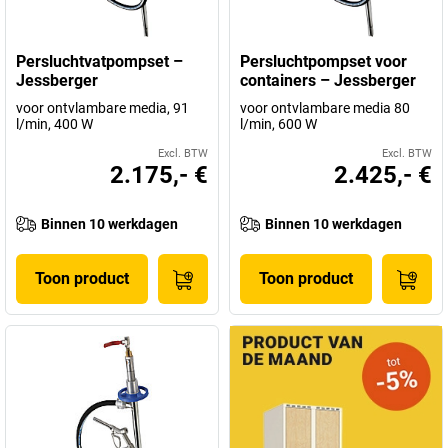
gerenommeerde familiebedrijf, kunnen de pompen zelfs op maat
worden gemaakt.
Persluchtvatpompset –
Persluchtpompset voor
Het is dan ook geen wonder dat Jessberger GmbH alleen al in
Jessberger
containers – Jessberger
Duitsland meer dan 10.000 bedrijven uit de meest uiteenlopende
voor ontvlambare media, 91
voor ontvlambare media 80
branches (bijv. chemie, farmaceutica, levensmiddelen,
l/min, 400 W
l/min, 600 W
automotive) tot zijn trouwe klanten mag rekenen.
Excl. BTW
Excl. BTW
2.175,- €
2.425,- €
De ervaren medewerkers bieden immers niet alleen de allerhoogste
kwaliteit, maar keer op keer, zelfs voor zeer veeleisende eisen,
Binnen 10 werkdagen
Binnen 10 werkdagen
optimale oplossingen, met efficiënte werkprocessen.
En welke pomp heeft u nodig voor uw dagelijkse werk? Bij
Toon product
Toon product
kaiserkraft
vindt u altijd het juiste Jessberger-product in ons
assortiment.