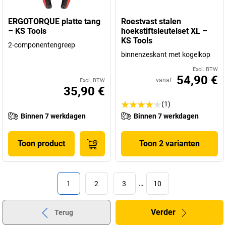
ERGOTORQUE platte tang
Roestvast stalen
– KS Tools
hoekstiftsleutelset XL –
KS Tools
2-componentengreep
binnenzeskant met kogelkop
Excl. BTW
54,90 €
vanaf
Excl. BTW
35,90 €
(1)
Binnen 7 werkdagen
Binnen 7 werkdagen
Toon product
Toon 2 varianten
1
2
3
…
10
Verder
Terug