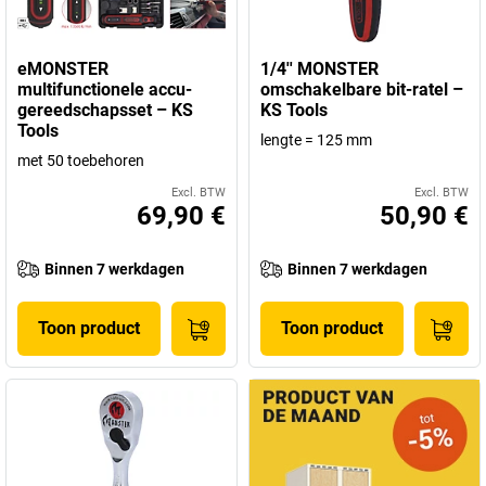
eMONSTER
1/4'' MONSTER
multifunctionele accu-
omschakelbare bit-ratel –
gereedschapsset – KS
KS Tools
Tools
lengte = 125 mm
met 50 toebehoren
Excl. BTW
Excl. BTW
69,90 €
50,90 €
Binnen 7 werkdagen
Binnen 7 werkdagen
Toon product
Toon product