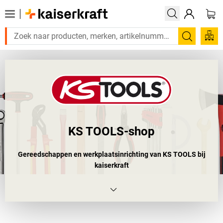
Zoeken
KS TOOLS-shop
Gereedschappen en werkplaatsinrichting van KS TOOLS bij
kaiserkraft
Als u elke dag ander gereedschap nodig hebt, is het merk KS
TOOLS de beste keuze. Waarom? Want dit merk legt veel nadruk
op kwaliteit en duurzaamheid en biedt een aantrekkelijke prijs-
kwaliteitverhouding. Bovendien zijn de producten gecertificeerd