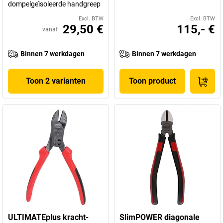
dompelgeïsoleerde handgreep
Excl. BTW
Excl. BTW
29,50 €
115,- €
vanaf
Binnen 7 werkdagen
Binnen 7 werkdagen
Toon 2 varianten
Toon product
ULTIMATEplus kracht-
SlimPOWER diagonale