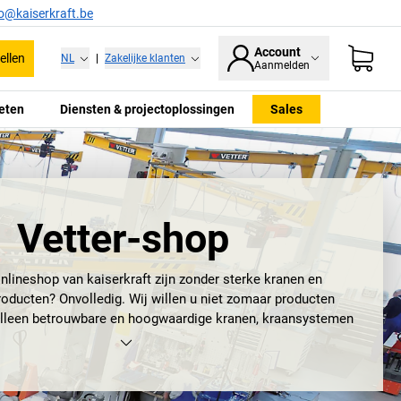
fo@kaiserkraft.be
Account
ellen
NL
|
Zakelijke klanten
Aanmelden
eten
Diensten & projectoplossingen
Sales
Vetter-shop
onlineshop van
kaiserkraft
zijn zonder sterke kranen en
oducten? Onvolledig. Wij willen u niet zomaar producten
alleen betrouwbare en hoogwaardige kranen, kraansystemen
pparatuur. Voor deze producten gebruiken we ook het merk
Vetter.
elt het bedrijf zijn uitgebreide kennis van kraantechnologie.