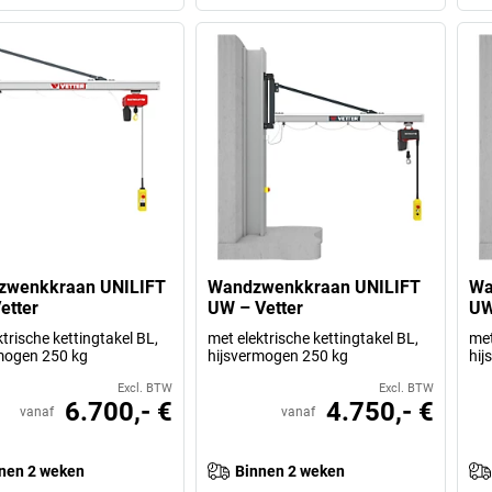
zwenkkraan UNILIFT
Wandzwenkkraan UNILIFT
Wa
etter
UW – Vetter
UW
trische kettingtakel BL,
met elektrische kettingtakel BL,
met
mogen 250 kg
hijsvermogen 250 kg
hij
Excl. BTW
Excl. BTW
6.700,- €
4.750,- €
vanaf
vanaf
nen 2 weken
Binnen 2 weken