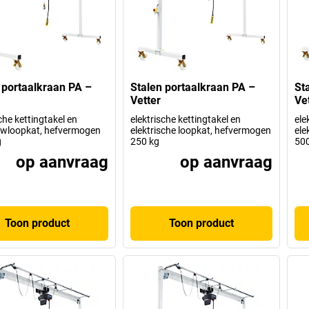
 portaalkraan PA –
Stalen portaalkraan PA –
St
Vetter
Ve
che kettingtakel en
elektrische kettingtakel en
ele
wloopkat, hefvermogen
elektrische loopkat, hefvermogen
ele
g
250 kg
500
op aanvraag
op aanvraag
Toon product
Toon product