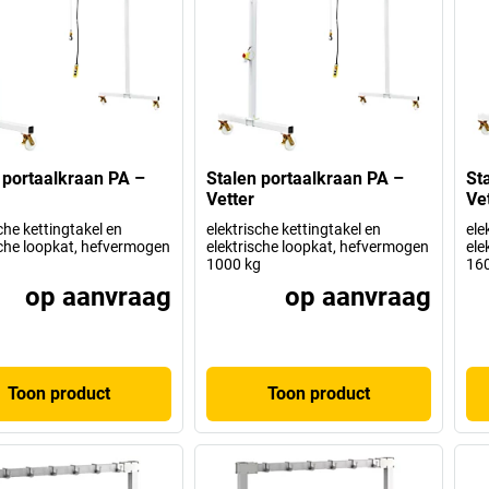
 portaalkraan PA –
Stalen portaalkraan PA –
St
Vetter
Ve
che kettingtakel en
elektrische kettingtakel en
ele
sche loopkat, hefvermogen
elektrische loopkat, hefvermogen
ele
1000 kg
16
op aanvraag
op aanvraag
Toon product
Toon product