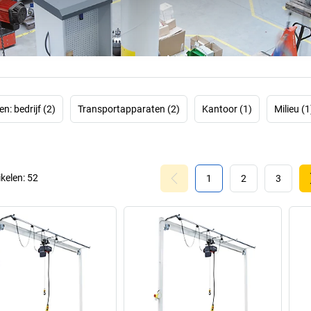
De kracht van het 
van zijn werknem
n: bedrijf (2)
Transportapparaten (2)
Kantoor (1)
Milieu (1
ikelen:
52
1
2
3