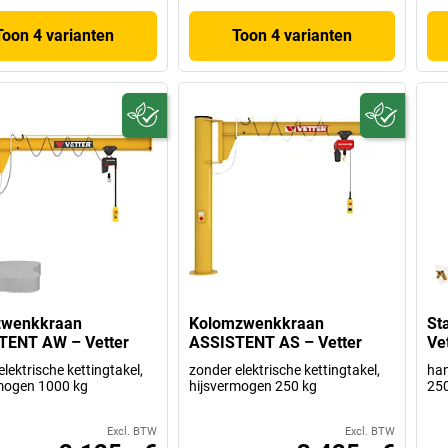
Toon 4 varianten
Toon 4 varianten
wenkkraan
Kolomzwenkkraan
St
TENT AW – Vetter
ASSISTENT AS – Vetter
Ve
lektrische kettingtakel,
zonder elektrische kettingtakel,
ha
mogen 1000 kg
hijsvermogen 250 kg
250
Excl. BTW
Excl. BTW