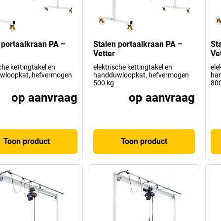
 portaalkraan PA –
Stalen portaalkraan PA –
St
Vetter
Ve
che kettingtakel en
elektrische kettingtakel en
ele
wloopkat, hefvermogen
handduwloopkat, hefvermogen
ha
500 kg
800
op aanvraag
op aanvraag
Toon product
Toon product