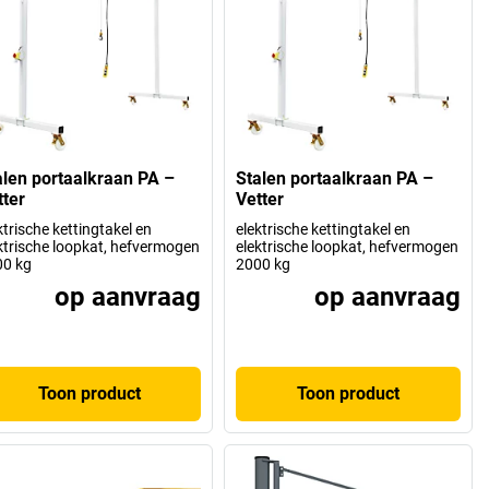
alen portaalkraan PA –
Stalen portaalkraan PA –
tter
Vetter
ktrische kettingtakel en
elektrische kettingtakel en
ktrische loopkat, hefvermogen
elektrische loopkat, hefvermogen
00 kg
2000 kg
op aanvraag
op aanvraag
Toon product
Toon product