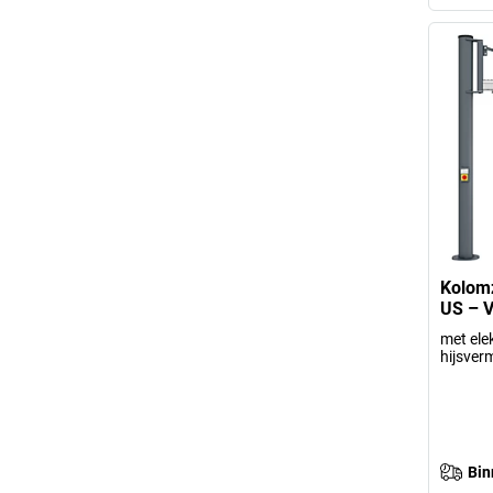
Kolom
US – V
met elek
hijsver
Bin