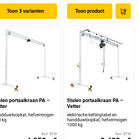
Toon 3 varianten
Toon product
alen portaalkraan PA –
Stalen portaalkraan PA –
tter
Vetter
ndduwloopkat, hefvermogen
elektrische kettingtakel en
 kg
handduwloopkat, hefvermogen
1000 kg
Excl. BTW
Excl. BTW