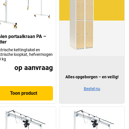
alen portaalkraan PA –
tter
ktrische kettingtakel en
ktrische loopkat, hefvermogen
 kg
op aanvraag
Alles opgeborgen – en veilig!
Bestel nu
Toon product