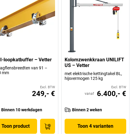
I-loopkatbuffer – Vetter
Kolomzwenkkraan UNILIFT
US – Vetter
agflensbreedten van 91 –
0 mm
met elektrische kettingtakel BL,
hijsvermogen 125 kg
Excl. BTW
Excl. BTW
249,- €
6.400,- €
vanaf
Binnen 10 werkdagen
Binnen 2 weken
Toon product
Toon 4 varianten