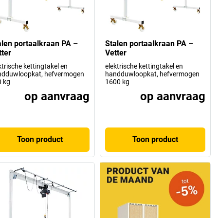
alen portaalkraan PA –
Stalen portaalkraan PA –
tter
Vetter
ktrische kettingtakel en
elektrische kettingtakel en
ndduwloopkat, hefvermogen
handduwloopkat, hefvermogen
 kg
1600 kg
op aanvraag
op aanvraag
Toon product
Toon product