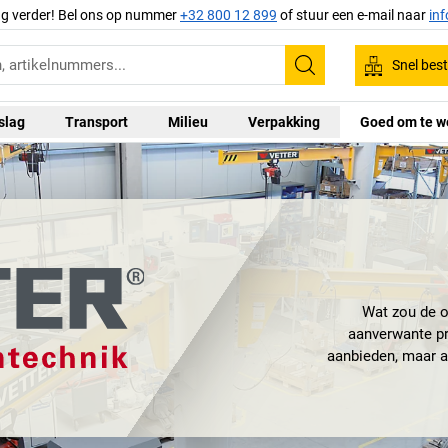
ag verder! Bel ons op nummer
+32 800 12 899
of stuur een e-mail naar
in
Snel best
Zoeken
slag
Transport
Milieu
Verpakking
Goed om te w
Wat zou de 
aanverwante pr
aanbieden, maar 
en laad- en losa
Sinds 1964 ontwikk