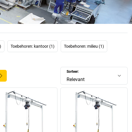
bedrijf vloeit voort uit de vaardigheid, knowhow en motivatie
ers. De inspiratie van de medewerkers leidde onder andere
tot de prijs 'Best of German Engineering'.
)
Toebehoren: kantoor (1)
Toebehoren: milieu (1)
Sorteer:
Relevant