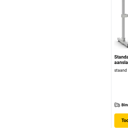
Standa
aansla
staand
Bin
To