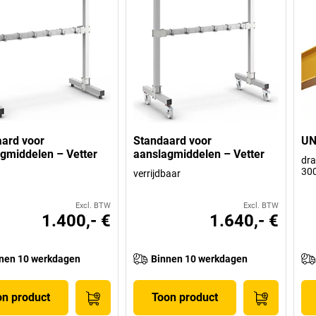
ard voor
Standaard voor
UN
gmiddelen – Vetter
aanslagmiddelen – Vetter
dra
30
verrijdbaar
Excl. BTW
Excl. BTW
1.400,- €
1.640,- €
nen 10 werkdagen
Binnen 10 werkdagen
on product
Toon product