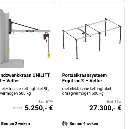
ndzwenkkraan UNILIFT
Portaalkraansysteem
 – Vetter
ErgoLine® – Vetter
 elektrische kettingtakel BL,
met elektrische kettingtakel,
svermogen 500 kg
draagvermogen 500 kg
Excl. BTW
Excl. BTW
5.250,- €
27.300,- €
vanaf
Binnen 2 weken
Binnen 4 weken