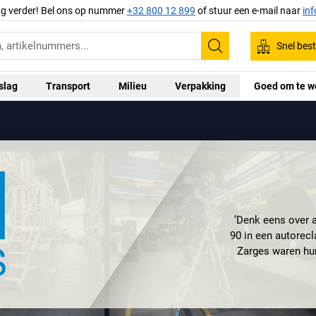
ag verder! Bel ons op nummer
+32 800 12 899
of stuur een e-mail naar
in
Snel best
Zoeken
slag
Transport
Milieu
Verpakking
Goed om te w
’Denk eens over a
90 in een autorecl
Zarges waren hun
het juiste gevo
metalen in Europ
ervaring met het
de toonaangeve