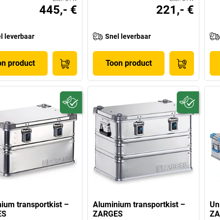
445,- €
221,- €
l leverbaar
Snel leverbaar
on product
Toon product
ium transportkist –
Aluminium transportkist –
Un
ES
ZARGES
ZA