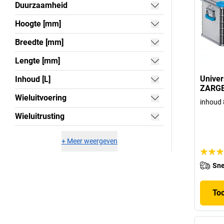
Duurzaamheid
Hoogte [mm]
Breedte [mm]
Lengte [mm]
Univer
Inhoud [L]
ZARG
Wieluitvoering
inhoud 8
Wieluitrusting
+
Meer weergeven
Sne
To