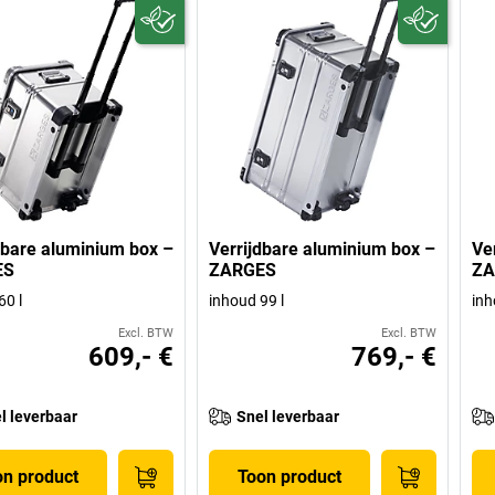
dbare aluminium box –
Verrijdbare aluminium box –
Ve
ES
ZARGES
ZA
60 l
inhoud 99 l
inh
Excl. BTW
Excl. BTW
609,- €
769,- €
l leverbaar
Snel leverbaar
on product
Toon product