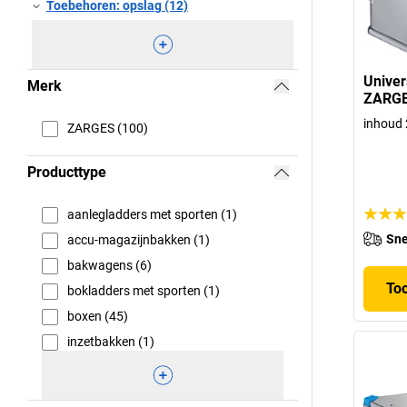
Toebehoren: opslag (12)
Univer
Merk
ZARG
inhoud 2
ZARGES (100)
Producttype
aanlegladders met sporten (1)
Sne
accu-magazijnbakken (1)
bakwagens (6)
To
bokladders met sporten (1)
boxen (45)
inzetbakken (1)