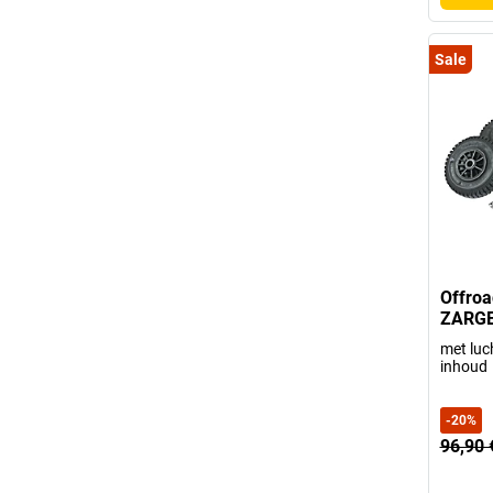
Sale
Offroa
ZARG
met luc
inhoud
-
20
%
96,90 