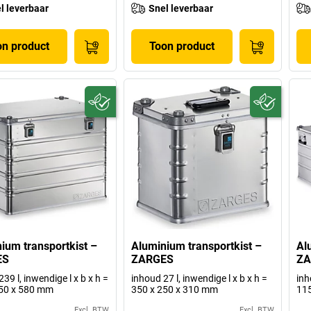
l leverbaar
Snel leverbaar
on product
Toon product
ium transportkist –
Aluminium transportkist –
Al
ES
ZARGES
ZA
39 l, inwendige l x b x h =
inhoud 27 l, inwendige l x b x h =
inh
550 x 580 mm
350 x 250 x 310 mm
115
Excl. BTW
Excl. BTW