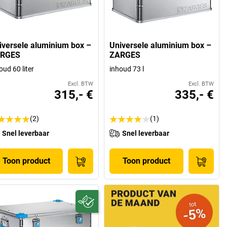
iversele aluminium box –
Universele aluminium box –
RGES
ZARGES
oud 60 liter
inhoud 73 l
Excl. BTW
Excl. BTW
315,- €
335,- €
(2)
(1)
Snel leverbaar
Snel leverbaar
Toon product
Toon product