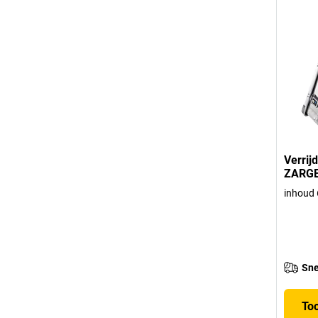
Verrij
ZARG
inhoud 
Sne
To