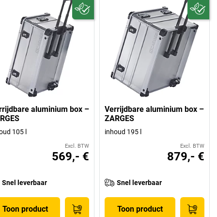
rrijdbare aluminium box –
Verrijdbare aluminium box –
RGES
ZARGES
oud 105 l
inhoud 195 l
Excl. BTW
Excl. BTW
569,- €
879,- €
Snel leverbaar
Snel leverbaar
Toon product
Toon product