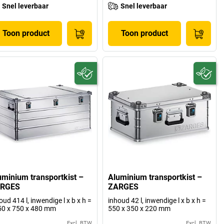
Snel leverbaar
Snel leverbaar
Toon product
Toon product
uminium transportkist –
Aluminium transportkist –
RGES
ZARGES
oud 414 l, inwendige l x b x h =
inhoud 42 l, inwendige l x b x h =
0 x 750 x 480 mm
550 x 350 x 220 mm
Excl. BTW
Excl. BTW