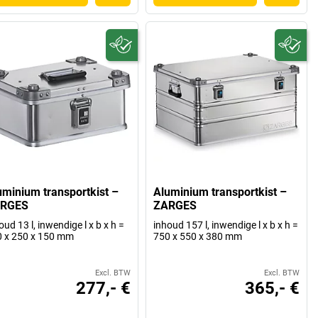
uminium transportkist –
Aluminium transportkist –
RGES
ZARGES
oud 13 l, inwendige l x b x h =
inhoud 157 l, inwendige l x b x h =
 x 250 x 150 mm
750 x 550 x 380 mm
Excl. BTW
Excl. BTW
277,- €
365,- €