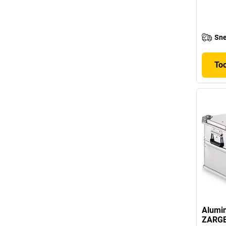
Sne
To
Alumin
ZARG