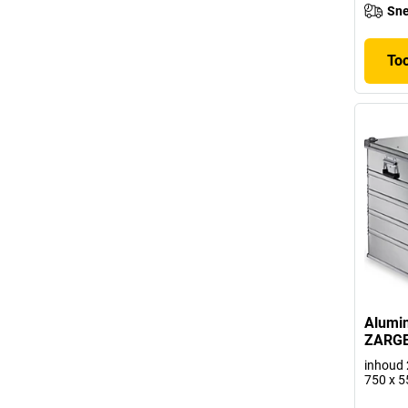
Sne
To
Alumin
ZARG
inhoud 2
750 x 