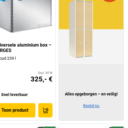
iversele aluminium box –
RGES
oud 239 l
Excl. BTW
325,- €
Alles opgeborgen – en veilig!
Snel leverbaar
Bestel nu
Toon product