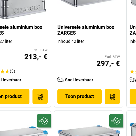
sele aluminium box –
Universele aluminium box –
Un
ES
ZARGES
ZA
7 liter
inhoud 42 liter
inh
Excl. BTW
213,- €
Excl. BTW
297,- €
(3)
l leverbaar
Snel leverbaar
on product
Toon product