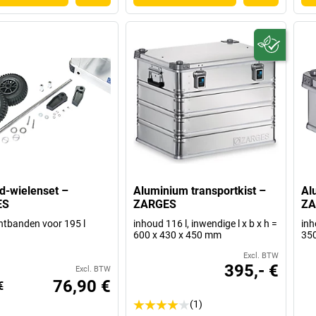
d-wielenset –
Aluminium transportkist –
Al
ES
ZARGES
ZA
htbanden voor 195 l
inhoud 116 l, inwendige l x b x h =
inh
600 x 430 x 450 mm
350
Excl. BTW
395,- €
Excl. BTW
76,90 €
€
(1)