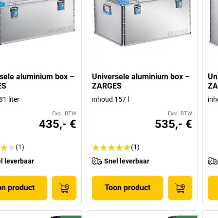
sele aluminium box –
Universele aluminium box –
Un
ES
ZARGES
ZA
1 liter
inhoud 157 l
inh
Excl. BTW
Excl. BTW
435,- €
535,- €
(1)
(1)
l leverbaar
Snel leverbaar
on product
Toon product