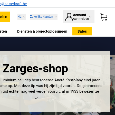
fo@kaiserkraft.be
Account
ellen
NL
|
Zakelijke klanten
Aanmelden
eten
Diensten & projectoplossingen
Sales
Zarges-shop
luminium na!’ riep beursgoeroe André Kostolany eind jaren
ame op. Met deze tip was hij zijn tijd vooruit. De gebroeders
 tijd echter nog veel verder vooruit: al in 1933 bewezen ze
el en richtten ze het eerste constructiebedrijf voor lichte
a op. Dankzij innovatieve technologieën en de toenemende
 hoogwaardige materiaal aluminium behoort ZARGES nu tot
nde ondernemingen in de divisies klimmen en verpakken,