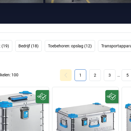
transp
Goede producten z
manden en
wag
trappen en bor
stabiliteit, ee
complexe en 
co
 (19)
Bedrijf (18)
Toebehoren: opslag (12)
Transportappara
Ontdek hier
ikelen:
100
1
2
3
…
5