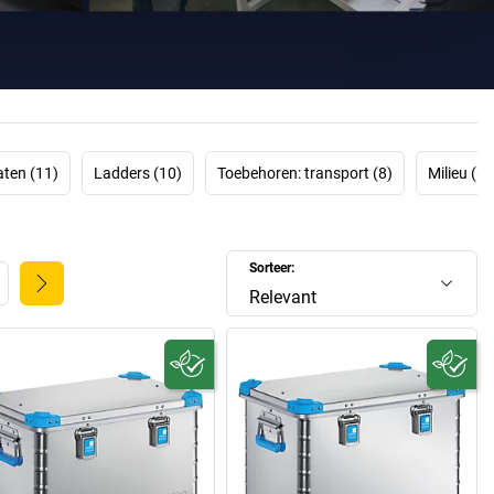
orteren en opslaan alsook speciale constructies.
ijn daarbij geen toeval. Of het nu om
boxen
,
kisten
, bakken,
ens
of om
ladders
, rolsteigers, werkplatformen, bruggen,
destrappen gaat, alle producten overtuigen door een hoge
n laag gewicht, corrosiebestendigheid en flexibiliteit. Ook
veeleisende speciale oplossingen worden door Zarges
mpetent gepland en professioneel omgezet.
ten (11)
Ladders (10)
Toebehoren: transport (8)
Milieu (6)
 de veelzijdige producten van ZARGES voor industrie,
dienstverlening, handwerk, huis en tuin.
Sorteer:
Relevant