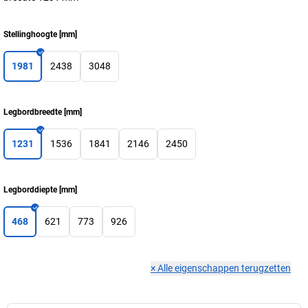
Stellinghoogte
[
mm
]
1981
2438
3048
Legbordbreedte
[
mm
]
1231
1536
1841
2146
2450
Legborddiepte
[
mm
]
468
621
773
926
×
Alle eigenschappen terugzetten