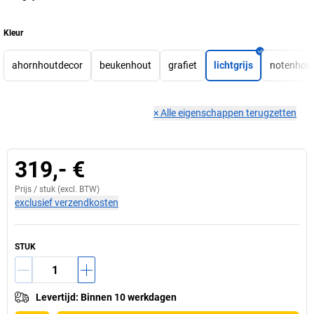
Kleur
ahornhoutdecor
beukenhout
grafiet
lichtgrijs
notenhou
×
Alle eigenschappen terugzetten
319,- €
Prijs /
stuk
(excl. BTW)
exclusief verzendkosten
STUK
Levertijd
:
Binnen 10 werkdagen