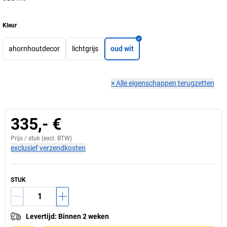
Kleur
ahornhoutdecor
lichtgrijs
oud wit
×
Alle eigenschappen terugzetten
335,- €
Prijs /
stuk
(excl. BTW)
exclusief verzendkosten
STUK
Levertijd
:
Binnen 2 weken