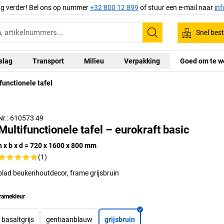
ag verder! Bel ons op nummer
+32 800 12 899
of stuur een e-mail naar
in
Snel best
Zoeken
slag
Transport
Milieu
Verpakking
Goed om te w
functionele tafel
Nr.: 610573 49
Multifunctionele tafel – eurokraft basic
h x b x d = 720 x 1600 x 800 mm
(1)
blad beukenhoutdecor, frame grijsbruin
ramekleur
basaltgrijs
gentiaanblauw
grijsbruin