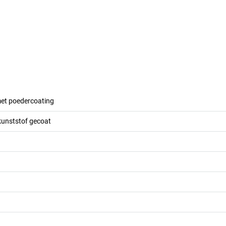
met poedercoating
kunststof gecoat