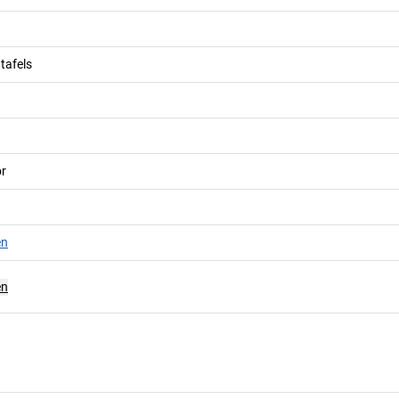
tafels
r
en
en