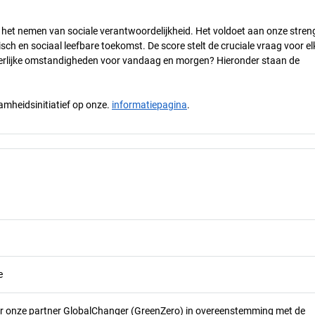
n het nemen van sociale verantwoordelijkheid. Het voldoet aan onze stren
h en sociaal leefbare toekomst. De score stelt de cruciale vraag voor el
 eerlijke omstandigheden voor vandaag en morgen? Hieronder staan de
mheidsinitiatief op onze.
informatiepagina
.
e
r onze partner GlobalChanger (GreenZero) in overeenstemming met de