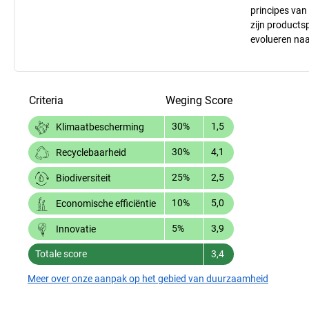
principes va
zijn products
evolueren na
Criteria
Weging
Score
30%
1,5
Klimaatbescherming
30%
4,1
Recyclebaarheid
25%
2,5
Biodiversiteit
10%
5,0
Economische efficiëntie
5%
3,9
Innovatie
Totale score
3,4
Meer over onze aanpak op het gebied van duurzaamheid