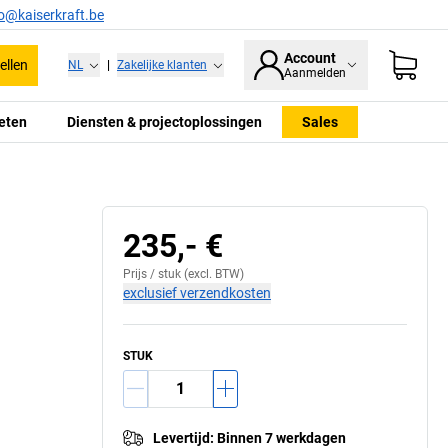
fo@kaiserkraft.be
Account
ellen
NL
|
Zakelijke klanten
Aanmelden
eten
Diensten & projectoplossingen
Sales
235,- €
Prijs /
stuk
(excl. BTW)
exclusief verzendkosten
STUK
Levertijd
:
Binnen 7 werkdagen