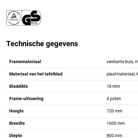
Technische gegevens
Framemateriaal
vierkante buis, 
Materiaal van het tafelblad
plaatmateriaal, 
Bladdikte
18
mm
Frame-uitvoering
4 poten
Hoogte
720
mm
Breedte
1600
mm
Diepte
800
mm