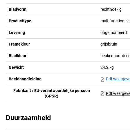
Bladvorm
rechthoekig
Producttype
multifunctionele 
Levering
ongemonteerd
Framekleur
grijsbruin
Bladkleur
beukenhoutdeco
Gewicht
24.2
kg
Beeldhandleiding
Pdf weergev
Fabrikant / EU-verantwoordelijke persoon
Pdf weergev
(GPSR)
Duurzaamheid