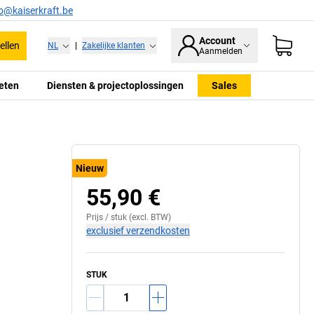
fo@kaiserkraft.be
Account
ellen
NL
|
Zakelijke klanten
Aanmelden
eten
Diensten & projectoplossingen
Sales
Nieuw
55,90 €
Prijs /
stuk
(excl. BTW)
exclusief verzendkosten
STUK