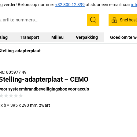
ag verder! Bel ons op nummer
+32 800 12 899
of stuur een e-mail naar
in
Snel best
Zoeken
slag
Transport
Milieu
Verpakking
Goed om te w
Stelling-adapterplaat
Nr.: 805977 49
Stelling-adapterplaat – CEMO
voor systeembrandbeveiligingsbox voor accu's
l x b = 395 x 290 mm, zwart