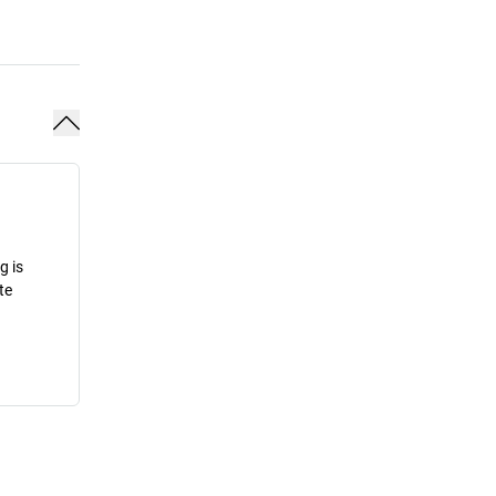
g is
te