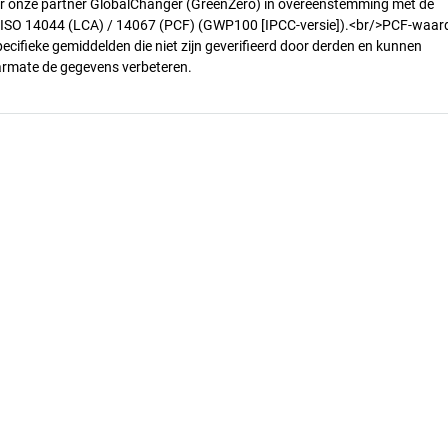
r onze partner GlobalChanger (GreenZero) in overeenstemming met de
n ISO 14044 (LCA) / 14067 (PCF) (GWP100 [IPCC-versie]).<br/>PCF-waar
pecifieke gemiddelden die niet zijn geverifieerd door derden en kunnen
armate de gegevens verbeteren.