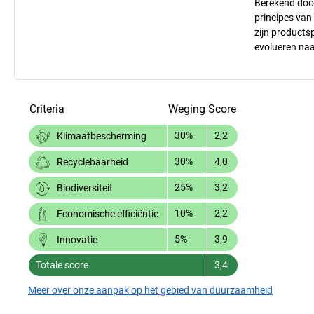
Berekend doo
principes va
zijn products
evolueren na
Criteria
Weging
Score
30%
2,2
Klimaatbescherming
30%
4,0
Recyclebaarheid
25%
3,2
Biodiversiteit
10%
2,2
Economische efficiëntie
5%
3,9
Innovatie
Totale score
3,4
Meer over onze aanpak op het gebied van duurzaamheid