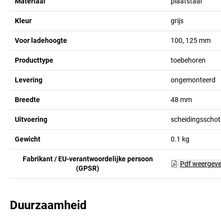
Materiaal
plaatstaal
Kleur
grijs
Voor ladehoogte
100, 125
mm
Producttype
toebehoren
Levering
ongemonteerd
Breedte
48
mm
Uitvoering
scheidingsschot
Gewicht
0.1
kg
Fabrikant / EU-verantwoordelijke persoon
Pdf weergev
(GPSR)
Duurzaamheid