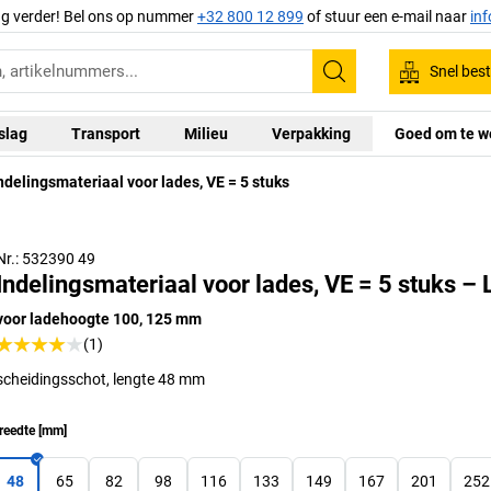
ag verder! Bel ons op nummer
+32 800 12 899
of stuur een e-mail naar
in
Snel best
Zoeken
slag
Transport
Milieu
Verpakking
Goed om te w
ndelingsmateriaal voor lades, VE = 5 stuks
Nr.: 532390 49
Indelingsmateriaal voor lades, VE = 5 stuks –
voor ladehoogte 100, 125 mm
(1)
scheidingsschot, lengte 48 mm
reedte
[
mm
]
48
65
82
98
116
133
149
167
201
252