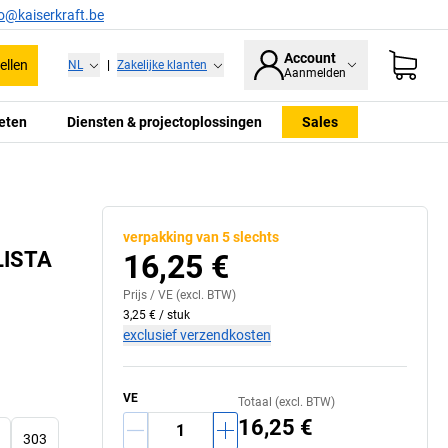
fo@kaiserkraft.be
Account
ellen
NL
|
Zakelijke klanten
Aanmelden
eten
Diensten & projectoplossingen
Sales
verpakking van 5 slechts
 LISTA
16,25 €
Prijs /
VE
(excl. BTW)
3,25 €
/
stuk
exclusief verzendkosten
VE
Totaal (excl. BTW)
16,25 €
303