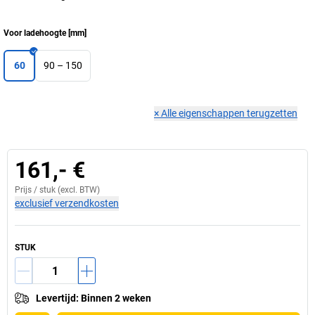
Voor ladehoogte
[
mm
]
60
90 – 150
×
Alle eigenschappen terugzetten
161,- €
Prijs /
stuk
(excl. BTW)
exclusief verzendkosten
STUK
Levertijd
:
Binnen 2 weken