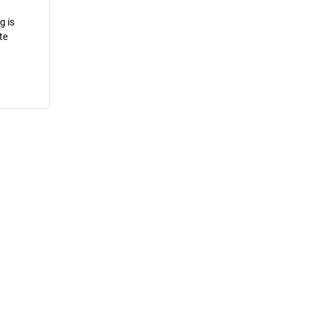
g is
te