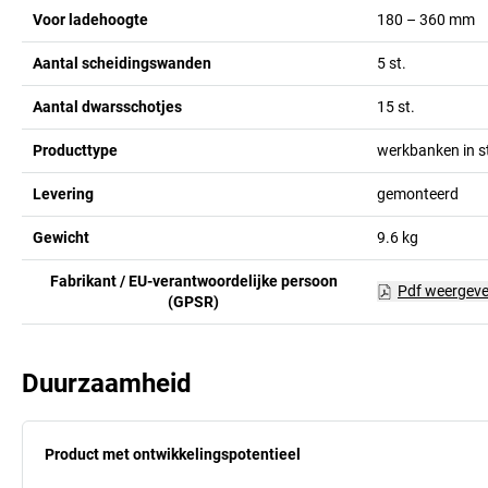
Voor ladehoogte
180 – 360
mm
Aantal scheidingswanden
5
st.
Aantal dwarsschotjes
15
st.
Producttype
werkbanken in s
Levering
gemonteerd
Gewicht
9.6
kg
Fabrikant / EU-verantwoordelijke persoon
Pdf weergev
(GPSR)
Duurzaamheid
Product met ontwikkelingspotentieel