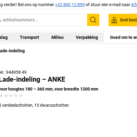
ag verder! Bel ons op nummer
+32 800 12 899
of stuur een e-mail naar
in
Snel best
Zoeken
slag
Transport
Milieu
Verpakking
Goed om te w
ade-indeling
Nr.: 944958 49
Lade-indeling – ANKE
voor hoogtes 180 – 360 mm, voor breedte 1200 mm
5 verdeelschotten, 15 dwarsschotten