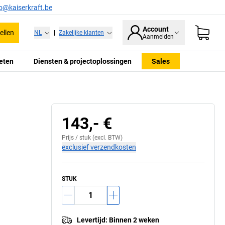
fo@kaiserkraft.be
Account
ellen
NL
|
Zakelijke klanten
Aanmelden
eten
Diensten & projectoplossingen
Sales
143,- €
Prijs /
stuk
(excl. BTW)
exclusief verzendkosten
STUK
Levertijd
:
Binnen 2 weken