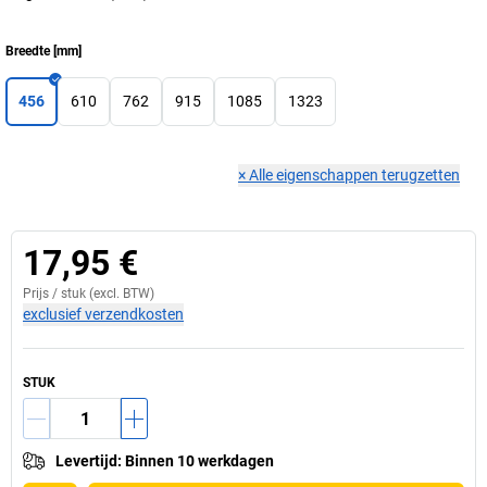
Breedte
[
mm
]
456
610
762
915
1085
1323
×
Alle eigenschappen terugzetten
17,95 €
Prijs /
stuk
(excl. BTW)
exclusief verzendkosten
STUK
Levertijd
:
Binnen 10 werkdagen