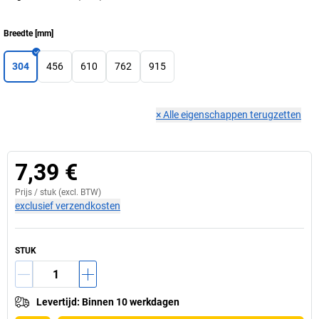
Breedte
[
mm
]
304
456
610
762
915
×
Alle eigenschappen terugzetten
7,39 €
Prijs /
stuk
(excl. BTW)
exclusief verzendkosten
STUK
Levertijd
:
Binnen 10 werkdagen