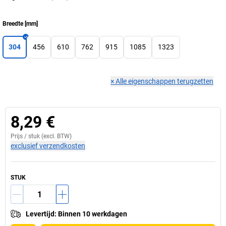
Breedte
[
mm
]
304
456
610
762
915
1085
1323
×
Alle eigenschappen terugzetten
8,29 €
Prijs /
stuk
(excl. BTW)
exclusief verzendkosten
STUK
Levertijd
:
Binnen 10 werkdagen