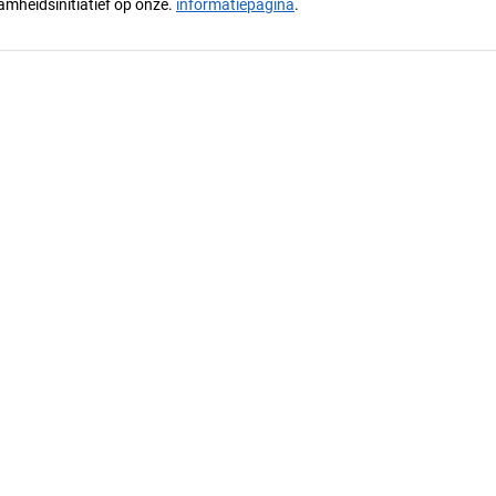
mheidsinitiatief op onze.
informatiepagina
.