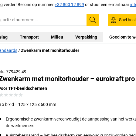
ag verder! Bel ons op nummer
+32 800 12 899
of stuur een e-mail naar
in
Snel best
Zoeken
slag
Transport
Milieu
Verpakking
Goed om te w
standaards
Zwenkarm met monitorhouder
Nr.: 779429 49
Zwenkarm met monitorhouder – eurokraft pro
voor TFT-beeldschermen
h x b x d = 125 x 125 x 600 mm
Ergonomische zwenkarm vereenvoudigt de aanpassing van het werks
de werknemers
Ruimtebesparend – het beeldscherm kan eenvoudig opzij worden gedr