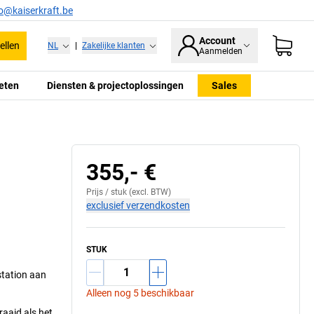
fo@kaiserkraft.be
Account
ellen
NL
|
Zakelijke klanten
Aanmelden
eten
Diensten & projectoplossingen
Sales
355,- €
Prijs /
stuk
(excl. BTW)
exclusief verzendkosten
STUK
tation aan
Alleen nog 5 beschikbaar
aaid als het