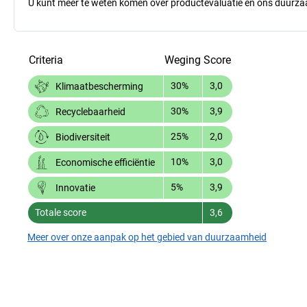
U kunt meer te weten komen over productevaluatie en ons duurzaa
Criteria
Weging
Score
30%
3,0
Klimaatbescherming
30%
3,9
Recyclebaarheid
25%
2,0
Biodiversiteit
10%
3,0
Economische efficiëntie
5%
3,9
Innovatie
Totale score
3,6
Meer over onze aanpak op het gebied van duurzaamheid