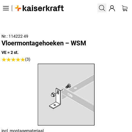
Nr.: 114222 49
Vloermontagehoeken – WSM
VE = 2 st.
(3)
incl. montagemateriaal