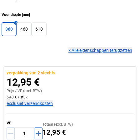
Voor diepte
[
mm
]
360
460
610
×
Alle eigenschappen terugzetten
verpakking van 2 slechts
12,95 €
Prijs /
VE
(excl. BTW)
6,48 €
/
stuk
exclusief verzendkosten
VE
Totaal (excl. BTW)
12,95 €