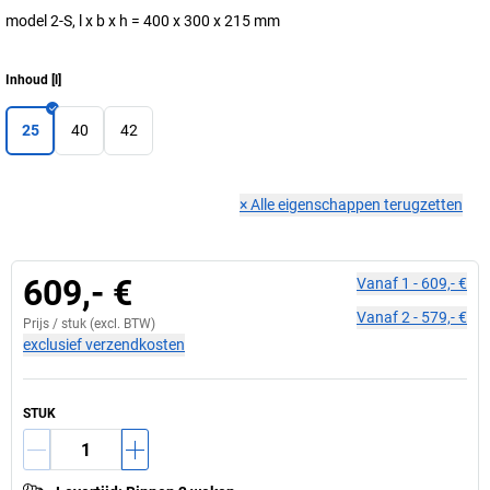
model 2-S, l x b x h = 400 x 300 x 215 mm
Inhoud
[
l
]
25
40
42
×
Alle eigenschappen terugzetten
609,- €
Vanaf
1
-
609,- €
Vanaf
2
-
579,- €
Prijs /
stuk
(excl. BTW)
exclusief verzendkosten
STUK