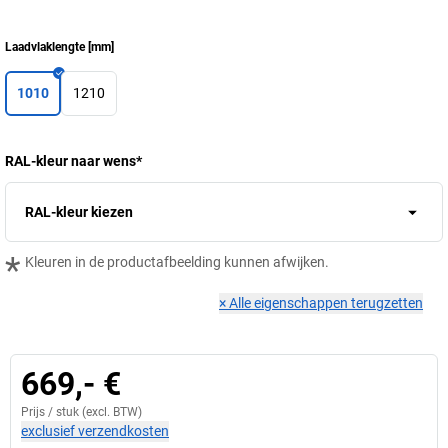
Laadvlaklengte
[
mm
]
1010
1210
RAL-kleur naar wens
*
RAL-kleur kiezen
*
Kleuren in de productafbeelding kunnen afwijken.
×
Alle eigenschappen terugzetten
669,- €
Prijs /
stuk
(excl. BTW)
exclusief verzendkosten