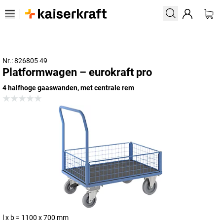
Nr.: 826805 49
Platformwagen – eurokraft pro
4 halfhoge gaaswanden, met centrale rem
l x b = 1100 x 700 mm