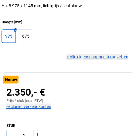
H x B 975 x 1145 mm, lichtgrijs / lichtblauw
Hoogte
[
mm
]
975
1675
×
Alle eigenschappen terugzetten
Nieuw
2.350,- €
Prijs /
stuk
(excl. BTW)
exclusief verzendkosten
STUK