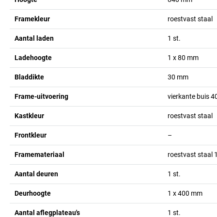
Framekleur
roestvast staal
Aantal laden
1
st.
Ladehoogte
1 x 80
mm
Bladdikte
30
mm
Frame-uitvoering
vierkante buis 
Kastkleur
roestvast staal
Frontkleur
–
Framemateriaal
roestvast staal 
Aantal deuren
1
st.
Deurhoogte
1 x 400
mm
Aantal aflegplateau's
1
st.