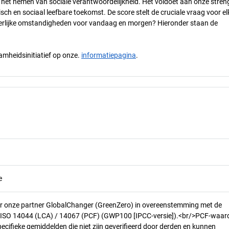
n het nemen van sociale verantwoordelijkheid. Het voldoet aan onze stren
h en sociaal leefbare toekomst. De score stelt de cruciale vraag voor el
 eerlijke omstandigheden voor vandaag en morgen? Hieronder staan de
mheidsinitiatief op onze.
informatiepagina
.
e
r onze partner GlobalChanger (GreenZero) in overeenstemming met de
n ISO 14044 (LCA) / 14067 (PCF) (GWP100 [IPCC-versie]).<br/>PCF-waar
pecifieke gemiddelden die niet zijn geverifieerd door derden en kunnen