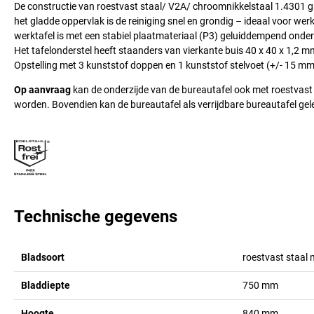
De constructie van roestvast staal/ V2A/ chroomnikkelstaal 1.4301 ga
het gladde oppervlak is de reiniging snel en grondig – ideaal voor w
werktafel is met een stabiel plaatmateriaal (P3) geluiddempend ond
Het tafelonderstel heeft staanders van vierkante buis 40 x 40 x 1,2 m
Opstelling met 3 kunststof doppen en 1 kunststof stelvoet (+/- 15 
Op aanvraag
kan de onderzijde van de bureautafel ook met roestvast 
worden. Bovendien kan de bureautafel als verrijdbare bureautafel gel
Technische gegevens
Bladsoort
roestvast staal
Bladdiepte
750
mm
Hoogte
840
mm