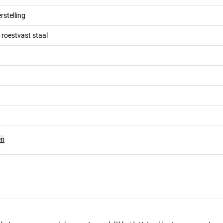
stelling
roestvast staal
en