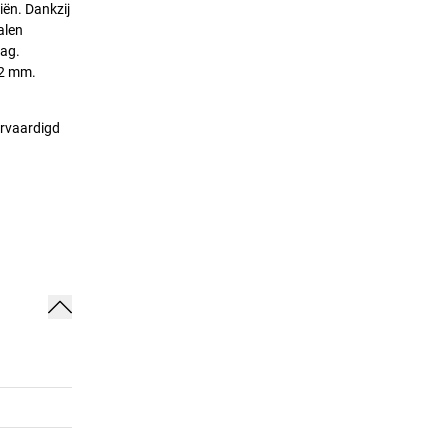
iën. Dankzij
alen
aag.
,2 mm.
ervaardigd