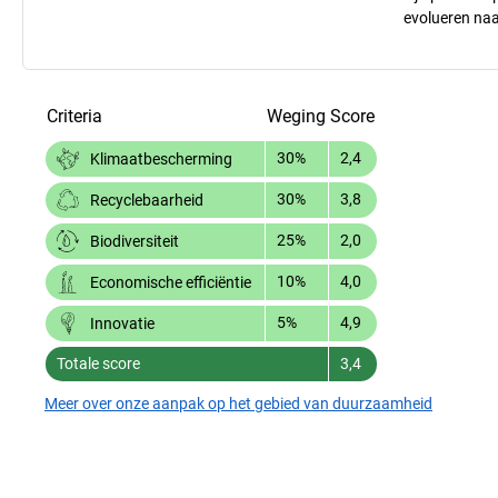
evolueren na
Criteria
Weging
Score
30%
2,4
Klimaatbescherming
30%
3,8
Recyclebaarheid
25%
2,0
Biodiversiteit
10%
4,0
Economische efficiëntie
5%
4,9
Innovatie
Totale score
3,4
Meer over onze aanpak op het gebied van duurzaamheid