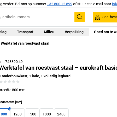
ag verder! Bel ons op nummer
+32 800 12 899
of stuur een e-mail naar
in
Snel best
Zoeken
slag
Transport
Milieu
Verpakking
Goed om te w
Werktafel van roestvast staal
Nr.: 748890 49
Werktafel van roestvast staal – eurokraft basi
1 onderbouwkast, 1 lade, 1 volledig legbord
breedte 800 mm
ladbreedte
[
mm
]
800
1200
1500
1800
2400