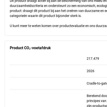
Dit product draagt actief bij aan de bescherming van ons milieu e
duurzaamheidscriteria en ondersteunt zo een economisch, ecologisc
product: draagt dit product bij aan het creëren van duurzame en
categorieën waarin dit product bijzonder sterk is.
U kunt meer te weten komen over productevaluatie en ons duurzaa
Product CO₂-voetafdruk
217.479
2026
Cradle-to-gat
Berekend doo
principes va
zijn products