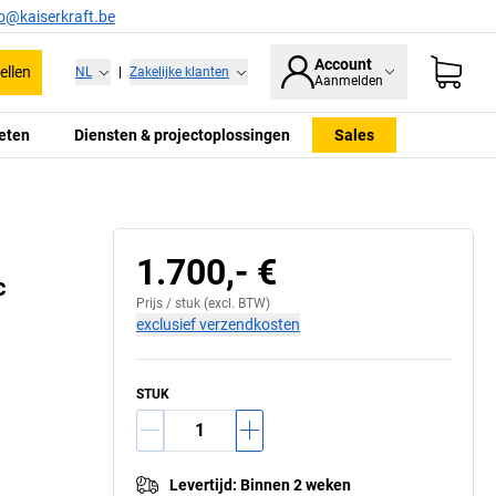
fo@kaiserkraft.be
Account
ellen
NL
|
Zakelijke klanten
Aanmelden
eten
Diensten & projectoplossingen
Sales
1.700,- €
c
Prijs /
stuk
(excl. BTW)
exclusief verzendkosten
STUK
Levertijd
:
Binnen 2 weken