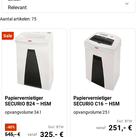
Relevant
Aantal artikelen:
75
Sale
Papiervernietiger
Papiervernietiger
SECURIO B24 – HSM
SECURIO C16 – HSM
opvangvolume 34 l
opvangvolume 25 l
Excl. BTW
251,- €
-
40
%
Excl. BTW
vanaf
325,- €
545,- €
vanaf