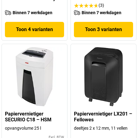
(3)
Binnen 7 werkdagen
Binnen 7 werkdagen
Toon 4 varianten
Toon 3 varianten
Papiervernietiger
Papiervernietiger LX201 –
SECURIO C18 – HSM
Fellowes
opvangvolume 25 l
deeltjes 2 x 12 mm, 11 vellen
Excl. BTW