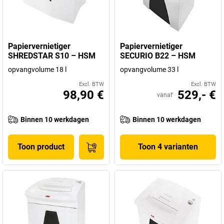
Papiervernietiger
Papiervernietiger
SHREDSTAR S10 – HSM
SECURIO B22 – HSM
opvangvolume 18 l
opvangvolume 33 l
Excl. BTW
Excl. BTW
98,90 €
529,- €
vanaf
Binnen 10 werkdagen
Binnen 10 werkdagen
Toon product
Toon 4 varianten