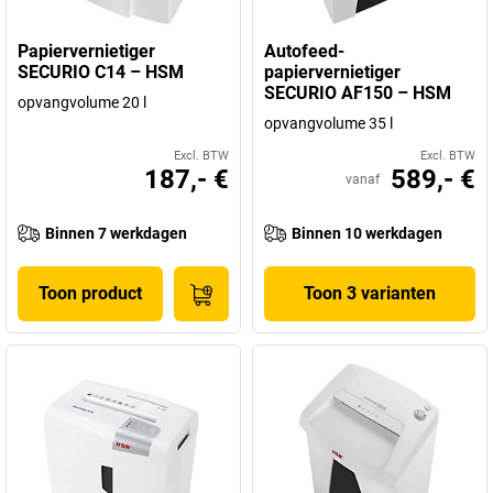
Papiervernietiger
Autofeed-
SECURIO C14 – HSM
papiervernietiger
SECURIO AF150 – HSM
opvangvolume 20 l
opvangvolume 35 l
Excl. BTW
Excl. BTW
187,- €
589,- €
vanaf
Binnen 7 werkdagen
Binnen 10 werkdagen
Toon product
Toon 3 varianten